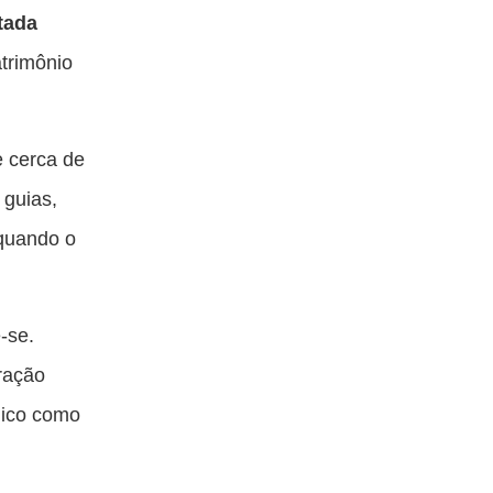
tada
trimônio
 cerca de
 guias,
 quando o
-se.
ração
ídico como