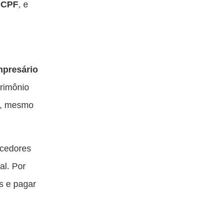
o
CPF
, e
presário
trimônio
, mesmo
necedores
al. Por
as e pagar