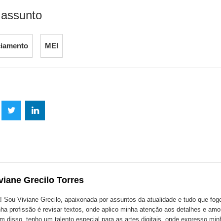
 assunto
ciamento
MEI
lhe
Compartilhe
Compartilhe
mpartilhe
esta
esta
ta
ão
publicação
publicação
blicação
com
com
m
viane Grecilo Torres
k
Twitter
LinkedIn
ssenger
! Sou Viviane Grecilo, apaixonada por assuntos da atualidade e tudo que foge 
ha profissão é revisar textos, onde aplico minha atenção aos detalhes e amo
m disso, tenho um talento especial para as artes digitais, onde expresso minh