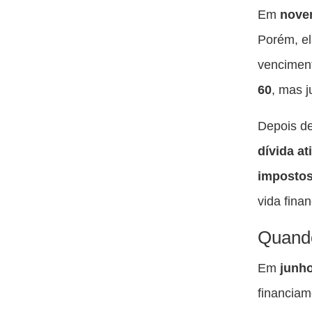
Em
nove
Porém, e
vencime
60
, mas 
Depois de
dívida at
imposto
vida finan
Quando
Em
junh
financiam