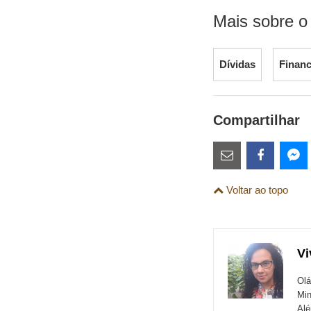
Mais sobre o
Dívidas
Finan
Compartilhar
Estes
links
Compartilhe
Comparti
Co
Voltar ao topo
são
esta
esta
es
para
publicação
publicaç
pu
links
com
com
co
Vi
de
Email
Faceboo
Me
sites
Olá
Min
externos
Alé