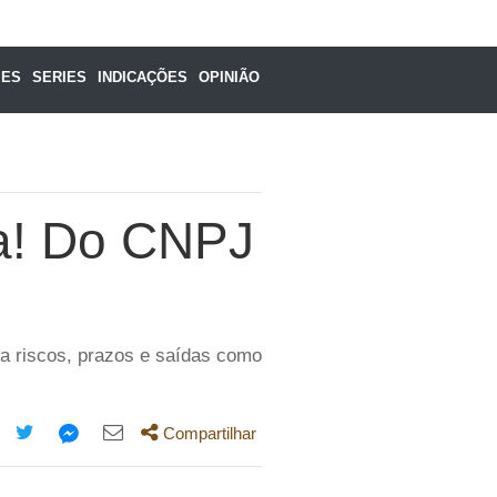
MES
SERIES
INDICAÇÕES
OPINIÃO
ça! Do CNPJ
a riscos, prazos e saídas como
Compartilhar
mpartilhe
Compartilhe
Compartilhe
Compartilhe