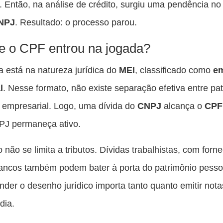
 Então, na análise de crédito, surgiu uma pendência n
NPJ
. Resultado: o processo parou.
e o CPF entrou na jogada?
a está na natureza jurídica do
MEI
, classificado como
em
l
. Nesse formato, não existe separação efetiva entre pa
 empresarial. Logo, uma dívida do
CNPJ
alcança o
CPF
PJ permaneça ativo.
o não se limita a tributos. Dívidas trabalhistas, com for
ncos também podem bater à porta do patrimônio pesso
ender o desenho jurídico importa tanto quanto emitir not
dia.