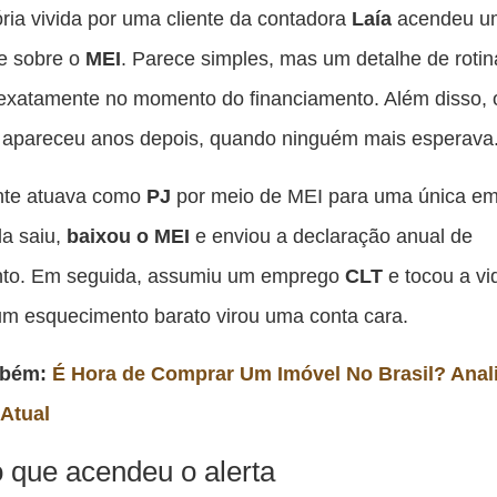
es
ria vivida por uma cliente da contadora
Laía
acendeu um
pu
e sobre o
MEI
. Parece simples, mas um detalhe de roti
c
exatamente no momento do financiamento. Além disso, 
F
 apareceu anos depois, quando ninguém mais esperava
ente atuava como
PJ
por meio de MEI para uma única em
la saiu,
baixou o MEI
e enviou a declaração anual de
nto. Em seguida, assumiu um emprego
CLT
e tocou a vi
um esquecimento barato virou uma conta cara.
mbém:
É Hora de Comprar Um Imóvel No Brasil? Anal
Atual
 que acendeu o alerta