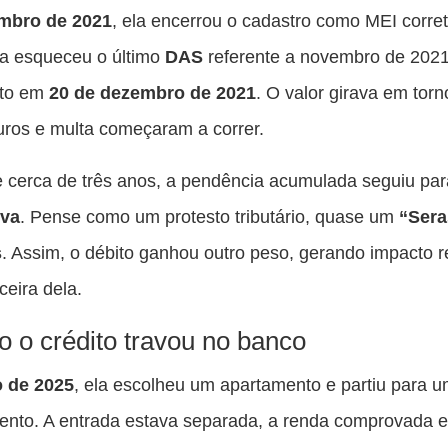
mbro de 2021
, ela encerrou o cadastro como MEI corre
la esqueceu o último
DAS
referente a novembro de 202
nto em
20 de dezembro de 2021
. O valor girava em tor
juros e multa começaram a correr.
 cerca de três anos, a pendência acumulada seguiu par
iva
. Pense como um protesto tributário, quase um
“Sera
s
. Assim, o débito ganhou outro peso, gerando impacto r
ceira dela.
 o crédito travou no banco
o de 2025
, ela escolheu um apartamento e partiu para 
ento. A entrada estava separada, a renda comprovada e