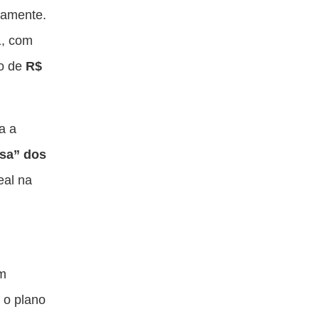
tamente.
1, com
no de
R$
a a
sa” dos
eal na
um
 o plano