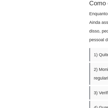
Como e
Enquanto 
Ainda ass
disso, pe
pessoal d
1) Qui
2) Moni
regular
3) Veri
4) Gua