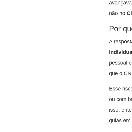
avançava.
não no
C
Por qu
A respost
individua
pessoal e
que o CN
Esse risc
ou com ba
isso, ent
guias em 