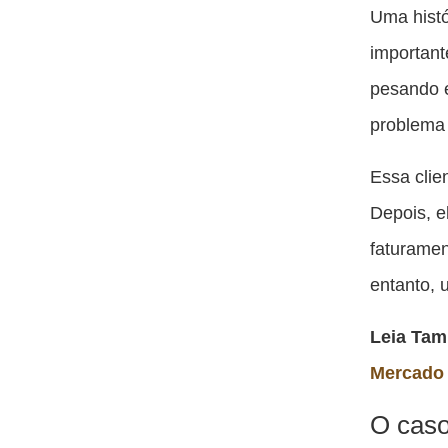
Uma histó
important
pesando 
problema
Essa cli
Depois, e
faturame
entanto, 
Leia Ta
Mercado 
O caso