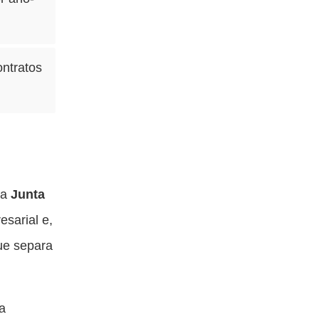
ontratos
na
Junta
esarial e,
ue separa
a