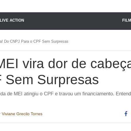
X24 Notícias
LIVE ACTION
FIL
ça! Do CNPJ Para o CPF Sem Surpresas
EI vira dor de cabe
F Sem Surpresas
da de MEI atingiu o CPF e travou um financiamento. Entend
r
Viviane Grecilo Torres
Co