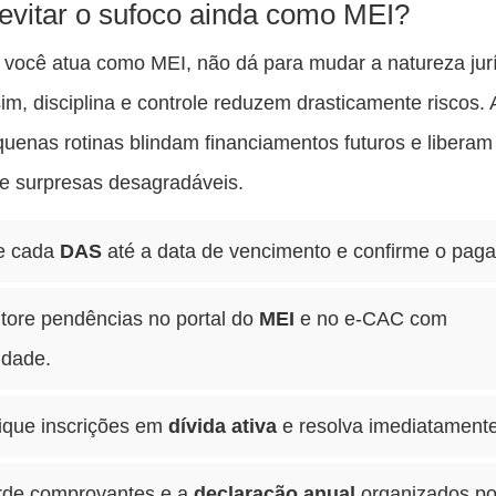
vitar o sufoco ainda como MEI?
você atua como MEI, não dá para mudar a natureza jurí
im, disciplina e controle reduzem drasticamente riscos.
quenas rotinas blindam financiamentos futuros e liberam
e surpresas desagradáveis.
te cada
DAS
até a data de vencimento e confirme o pag
tore pendências no portal do
MEI
e no e-CAC com
idade.
fique inscrições em
dívida ativa
e resolva imediatamente
rde comprovantes e a
declaração anual
organizados po