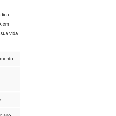
dica.
 Além
 sua vida
amento.
.
r ano-