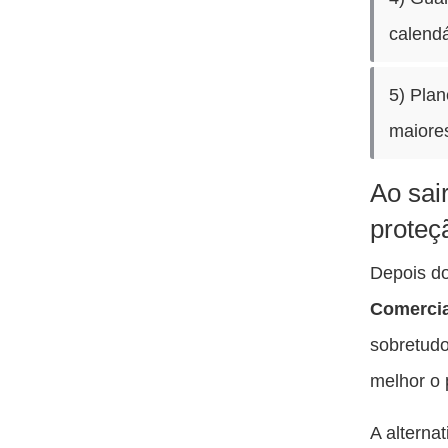
calendá
5) Plan
maiore
Ao sai
proteç
Depois do
Comercia
sobretudo
melhor o 
A alterna