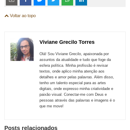
links
Compartilhe
Compartilhe
Compartilhe
Compartilhe
Compartilhe
Compartilhe
são
Voltar ao topo
esta
esta
esta
esta
esta
esta
para
publicação
publicação
publicação
publicação
publicação
publicação
links
com
com
com
com
com
com
de
Viviane Grecilo Torres
Email
Facebook
Twitter
WhatsApp
LinkedIn
Messenger
sites
Olá! Sou Viviane Grecilo, apaixonada por
externos
assuntos da atualidade e tudo que foge da
esfera política. Minha profissão é revisar
de
textos, onde aplico minha atenção aos
redes
detalhes e amor pelas palavras. Além disso,
tenho um talento especial para as artes
sociais
digitais, onde expresso minha criatividade e
paixão visual. Conectar-me com Deus e
pessoas através das palavras e imagens é o
que me move!
Posts relacionados