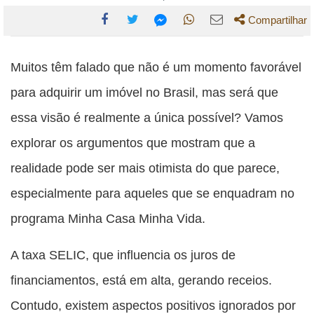
Compartilhar
Compartilhe
Compartilhe
Compartilhe
Compartilhe
Compartilhe
esta
esta
esta
esta
Muitos têm falado que não é um momento favorável
esta
publicação
publicação
publicação
publicação
publicação
para adquirir um imóvel no Brasil, mas será que
com
com
com
com
com
essa visão é realmente a única possível? Vamos
Facebook
Twitter
WhatsApp
Email
Messenger
explorar os argumentos que mostram que a
realidade pode ser mais otimista do que parece,
especialmente para aqueles que se enquadram no
programa Minha Casa Minha Vida.
A taxa SELIC, que influencia os juros de
financiamentos, está em alta, gerando receios.
Contudo, existem aspectos positivos ignorados por