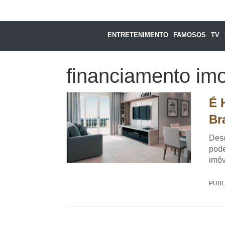
ENTRETENIMENTO
FAMOSOS
TV
financiamento imob
É 
Br
Desc
pode
imóv
PUBL