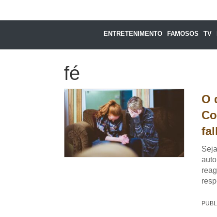
ENTRETENIMENTO
FAMOSOS
TV
fé
O 
Co
fa
Seja
auto
reag
resp
PUBL