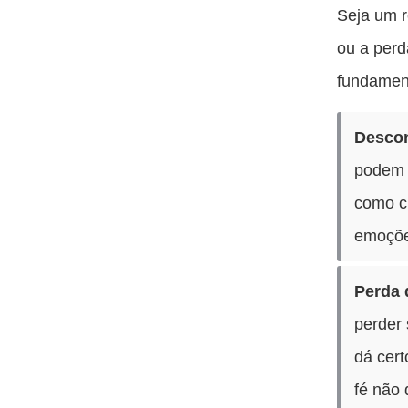
Seja um r
ou a per
fundamen
Descon
podem 
como cr
emoçõe
Perda 
perder 
dá cert
fé não