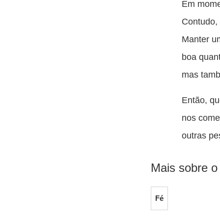
Em momen
Contudo, 
Manter um
boa quant
mas tamb
Então, qu
nos comen
outras pe
Mais sobre o
Fé