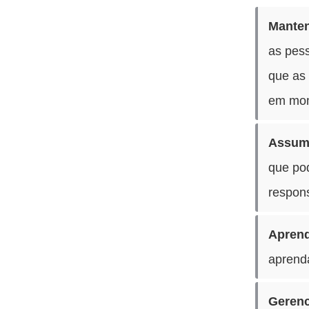
Manten
as pes
que as 
em mom
Assuma
que po
respons
Aprend
aprenda
Gerenc