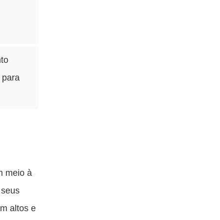
nto
 para
m meio à
 seus
m altos e