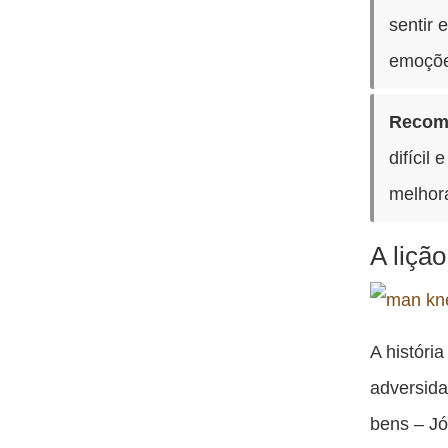
sentir 
emoções
Recom
difícil
melhora
A liçã
A históri
adversida
bens – Jó