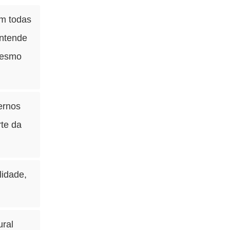
m todas
entende
 mesmo
ernos
rte da
lidade,
ural