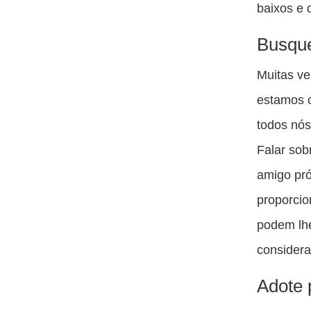
baixos e 
Busque
Muitas ve
estamos c
todos nós
Falar sob
amigo pr
proporcio
podem lhe
considera
Adote 