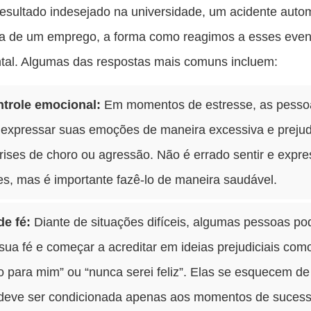
es
esultado indesejado na universidade, um acidente autom
pu
da de um emprego, a forma como reagimos a esses even
c
tal. Algumas das respostas mais comuns incluem:
F
trole emocional:
Em momentos de estresse, as pesso
expressar suas emoções de maneira excessiva e prejudi
ises de choro ou agressão. Não é errado sentir e expre
s, mas é importante fazê-lo de maneira saudável.
de fé:
Diante de situações difíceis, algumas pessoas p
sua fé e começar a acreditar em ideias prejudiciais com
o para mim” ou “nunca serei feliz”. Elas se esquecem de
 deve ser condicionada apenas aos momentos de sucess