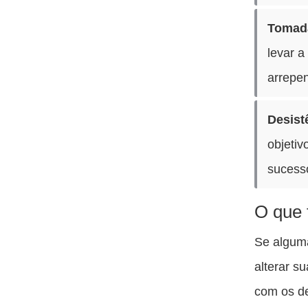
Tomada
levar 
arrepen
Desist
objetiv
sucess
O que 
Se alguma
alterar s
com os de