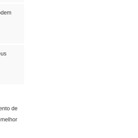
podem
eus
ento de
r melhor