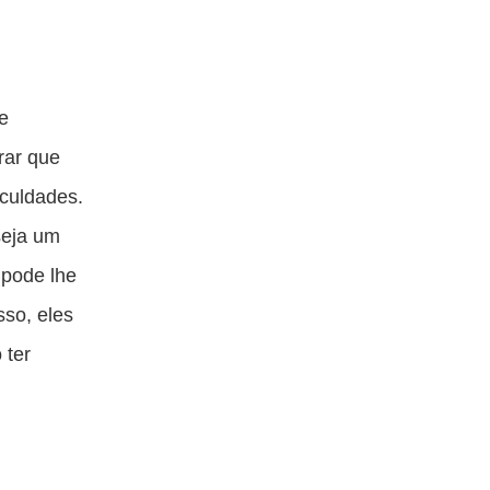
e
rar que
culdades.
seja um
 pode lhe
sso, eles
 ter