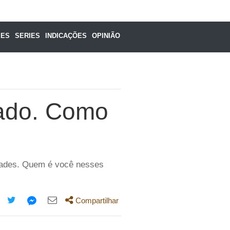
MES
SERIES
INDICAÇÕES
OPINIÃO
rado. Como
idades. Quem é você nesses
Compartilhar
mpartilhe
Compartilhe
Compartilhe
Compartilhe