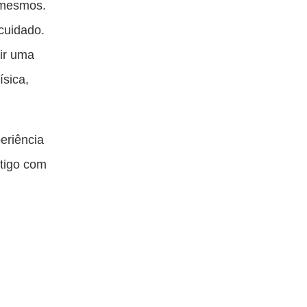
 mesmos.
cuidado.
tir uma
sica,
eriência
rtigo com