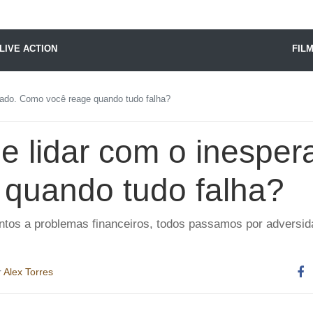
X24 Notícias
LIVE ACTION
FIL
erado. Como você reage quando tudo falha?
de lidar com o inespe
 quando tudo falha?
entos a problemas financeiros, todos passamos por advers
r
Alex Torres
Co