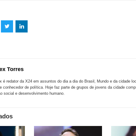
lhe
Compartilhe
Compartilhe
mpartilhe
esta
esta
ta
ão
publicação
publicação
blicação
com
com
m
ex Torres
k
Twitter
LinkedIn
ssenger
x é redator da X24 em assuntos do dia a dia do Brasil, Mundo e da cidade l
te conhecedor de política. Hoje faz parte de grupos de jovens da cidade com
o social e desenvolvimento humano.
nados