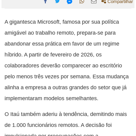
Compartilhar
Compartilhe
Compartilhe
Compartilhe
Compartilhe
Compartilhe
esta
esta
esta
esta
A gigantesca Microsoft, famosa por sua política
esta
publicação
publicação
publicação
publicação
publicação
amigável ao trabalho remoto, prepara-se para
com
com
com
com
com
abandonar essa prática em favor de um regime
Facebook
Twitter
WhatsApp
Email
Messenger
híbrido. A partir de fevereiro de 2026, os
colaboradores deverão comparecer ao escritório
pelo menos três vezes por semana. Essa mudança
alinha a empresa a outras grandes do setor que já
implementaram modelos semelhantes.
O Itaú também aderiu à tendência, demitindo mais
de 1.000 funcionários remotos. A decisão foi
impulsionada por preocupações com a