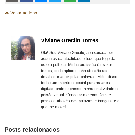
links
Compartilhe
Compartilhe
Compartilhe
Compartilhe
Compartilhe
Compartilhe
são
Voltar ao topo
esta
esta
esta
esta
esta
esta
para
publicação
publicação
publicação
publicação
publicação
publicação
links
com
com
com
com
com
com
de
Viviane Grecilo Torres
Email
Facebook
Twitter
WhatsApp
LinkedIn
Messenger
sites
Olá! Sou Viviane Grecilo, apaixonada por
externos
assuntos da atualidade e tudo que foge da
esfera política. Minha profissão é revisar
de
textos, onde aplico minha atenção aos
redes
detalhes e amor pelas palavras. Além disso,
tenho um talento especial para as artes
sociais
digitais, onde expresso minha criatividade e
paixão visual. Conectar-me com Deus e
pessoas através das palavras e imagens é o
que me move!
Posts relacionados