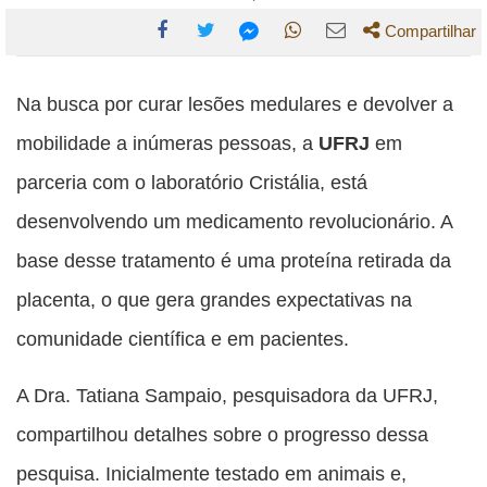
Compartilhar
Compartilhe
Compartilhe
Compartilhe
Compartilhe
Compartilhe
esta
esta
esta
esta
Na busca por curar lesões medulares e devolver a
esta
publicação
publicação
publicação
publicação
publicação
mobilidade a inúmeras pessoas, a
UFRJ
em
com
com
com
com
com
parceria com o laboratório Cristália, está
Facebook
Twitter
WhatsApp
Email
Messenger
desenvolvendo um medicamento revolucionário. A
base desse tratamento é uma proteína retirada da
placenta, o que gera grandes expectativas na
comunidade científica e em pacientes.
A Dra. Tatiana Sampaio, pesquisadora da UFRJ,
compartilhou detalhes sobre o progresso dessa
pesquisa. Inicialmente testado em animais e,