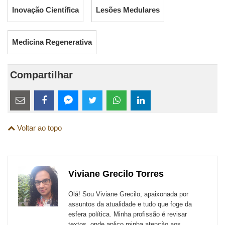
Inovação Científica
Lesões Medulares
Medicina Regenerativa
Compartilhar
Estes
links
Compartilhe
Compartilhe
Compartilhe
Compartilhe
Compartilhe
Compartilhe
são
Voltar ao topo
esta
esta
esta
esta
esta
esta
para
publicação
publicação
publicação
publicação
publicação
publicação
links
com
com
com
com
com
com
de
Viviane Grecilo Torres
Email
Facebook
Twitter
WhatsApp
LinkedIn
Messenger
sites
Olá! Sou Viviane Grecilo, apaixonada por
externos
assuntos da atualidade e tudo que foge da
esfera política. Minha profissão é revisar
de
textos, onde aplico minha atenção aos