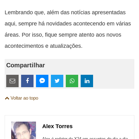
Lembrando que, além das notícias apresentadas
aqui, sempre há novidades acontecendo em várias
áreas. Por isso, fique sempre atento aos novos
acontecimentos e atualizações.
Compartilhar
Estes
links
Compartilhe
Compartilhe
Compartilhe
Compartilhe
Compartilhe
Compartilhe
são
Voltar ao topo
esta
esta
esta
esta
esta
esta
para
publicação
publicação
publicação
publicação
publicação
publicação
links
com
com
com
com
com
com
de
Alex Torres
Email
Facebook
Twitter
WhatsApp
LinkedIn
Messenger
sites
Alex é redator da X24 em assuntos do dia a dia