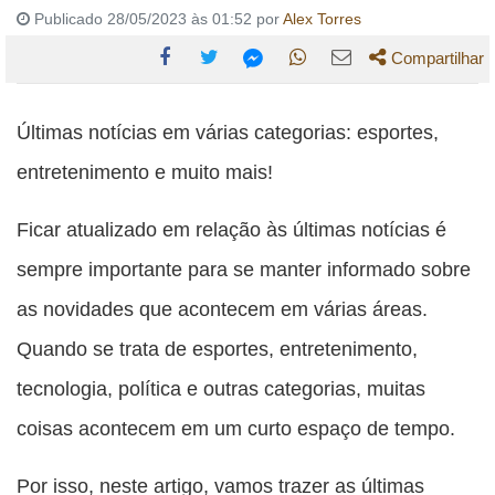
Publicado 28/05/2023 às 01:52 por
Alex Torres
Compartilhar
Compartilhe
Compartilhe
Compartilhe
Compartilhe
Compartilhe
esta
esta
esta
esta
Últimas notícias em várias categorias: esportes,
esta
publicação
publicação
publicação
publicação
publicação
entretenimento e muito mais!
com
com
com
com
com
Facebook
Twitter
WhatsApp
Email
Ficar atualizado em relação às últimas notícias é
Messenger
sempre importante para se manter informado sobre
as novidades que acontecem em várias áreas.
Quando se trata de esportes, entretenimento,
tecnologia, política e outras categorias, muitas
coisas acontecem em um curto espaço de tempo.
Por isso, neste artigo, vamos trazer as últimas