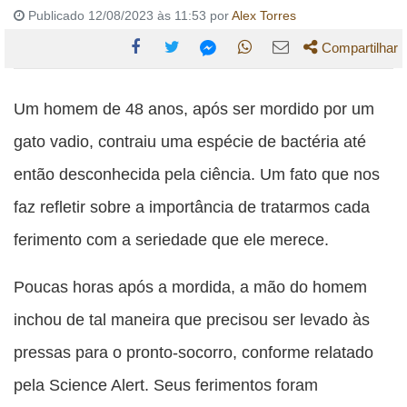
Publicado 12/08/2023 às 11:53 por
Alex Torres
Compartilhar
Compartilhe
Compartilhe
Compartilhe
Compartilhe
Compartilhe
esta
esta
esta
esta
Um homem de 48 anos, após ser mordido por um
esta
publicação
publicação
publicação
publicação
publicação
gato vadio, contraiu uma espécie de bactéria até
com
com
com
com
com
então desconhecida pela ciência. Um fato que nos
Facebook
Twitter
WhatsApp
Email
Messenger
faz refletir sobre a importância de tratarmos cada
ferimento com a seriedade que ele merece.
Poucas horas após a mordida, a mão do homem
inchou de tal maneira que precisou ser levado às
pressas para o pronto-socorro, conforme relatado
pela Science Alert. Seus ferimentos foram