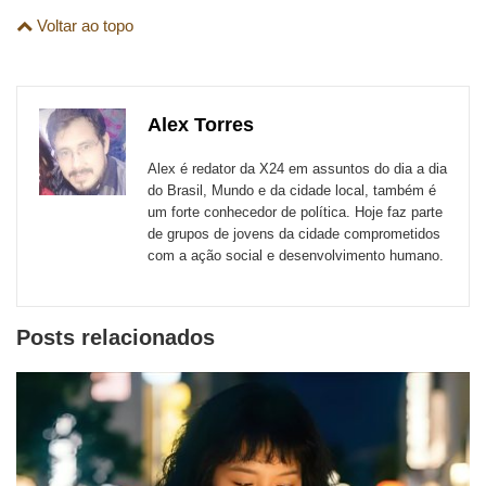
Compartilhe
Compartilhe
Compartilhe
Compartilhe
Compartilhe
Compartilhe
são
Voltar ao topo
esta
esta
esta
esta
esta
esta
para
publicação
publicação
publicação
publicação
publicação
publicação
links
com
com
com
com
com
com
de
Alex Torres
Email
Facebook
Twitter
WhatsApp
LinkedIn
Messenger
sites
Alex é redator da X24 em assuntos do dia a dia
externos
do Brasil, Mundo e da cidade local, também é
um forte conhecedor de política. Hoje faz parte
de
de grupos de jovens da cidade comprometidos
redes
com a ação social e desenvolvimento humano.
sociais
Posts relacionados