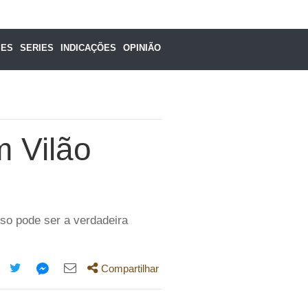
MES
SERIES
INDICAÇÕES
OPINIÃO
 Vilão
so pode ser a verdadeira
Compartilhar
mpartilhe
Compartilhe
Compartilhe
Compartilhe