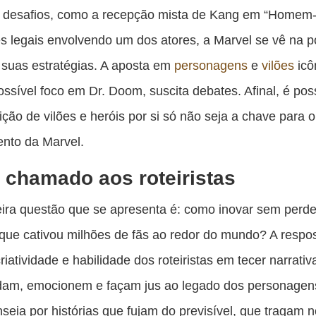
e desafios, como a recepção mista de Kang em “Homem
s legais envolvendo um dos atores, a Marvel se vê na p
r suas estratégias. A aposta em
personagens
e
vilões
icô
ssível foco em Dr. Doom, suscita debates. Afinal, é pos
uição de vilões e heróis por si só não seja a chave para o
nto da Marvel.
chamado aos roteiristas
ira questão que se apresenta é: como inovar sem perde
que cativou milhões de fãs ao redor do mundo? A respo
riatividade e habilidade dos roteiristas em tecer narrati
dam, emocionem e façam jus ao legado dos personagen
nseia por histórias que fujam do previsível, que tragam 