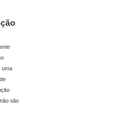
nção
iente
so
e uma
 de
rução
 não são