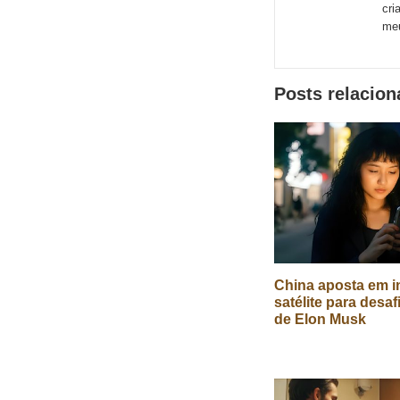
de
cri
meu
redes
sociais
Posts relacio
China aposta em in
satélite para desaf
de Elon Musk