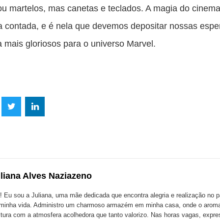
u martelos, mas canetas e teclados. A magia do cinema
ia contada, e é nela que devemos depositar nossas esp
a mais gloriosos para o universo Marvel.
lhe
Compartilhe
Compartilhe
mpartilhe
esta
esta
ta
ão
publicação
publicação
blicação
com
com
m
liana Alves Naziazeno
k
Twitter
LinkedIn
ssenger
! Eu sou a Juliana, uma mãe dedicada que encontra alegria e realização no p
minha vida. Administro um charmoso armazém em minha casa, onde o aroma
tura com a atmosfera acolhedora que tanto valorizo. Nas horas vagas, expr