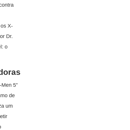
ta
esta
esta
esta
contra
blicação
publicação
publicação
publicação
om
com
com
com
 os X-
acebook
Twitter
Email
Messenger
or Dr.
l: o
doras
X-Men 5”
ismo de
iza um
etir
o