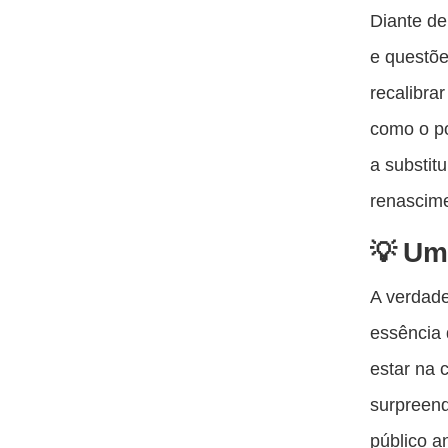
Diante d
e questõe
recalibra
como o po
a substit
renascime
Um 
A verdade
essência 
estar na c
surpreen
público a