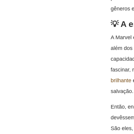
gêneros e
A 
A Marvel 
além dos 
capacidad
fascinar,
brilhante
e
salvação.
Então, en
devêssemo
São eles,