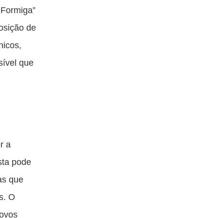
-Formiga”
osição de
nicos,
sível que
r a
sta pode
vas que
s. O
novos