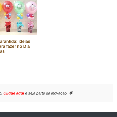
arantida: ideias
ara fazer no Dia
ças
o!
Clique aqui
e seja parte da inovação. 🌟