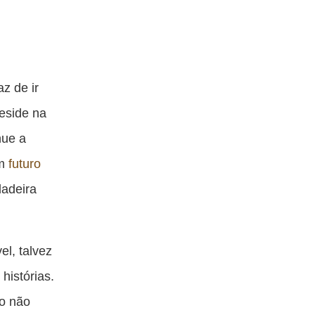
z de ir
eside na
nue a
um
futuro
dadeira
l, talvez
histórias.
do não