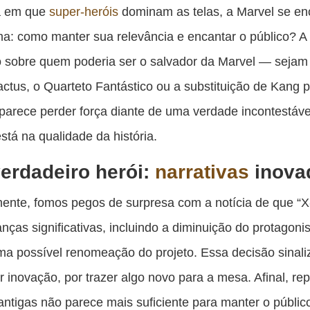
es
a em que
super-heróis
dominam as telas, a Marvel se en
pu
a: como manter sua relevância e encantar o público? A
c
 sobre quem poderia ser o salvador da Marvel — sejam
F
ctus, o Quarteto Fantástico ou a substituição de Kang p
rece perder força diante de uma verdade incontestáve
stá na qualidade da história.
erdadeiro herói:
narrativas
inova
ente, fomos pegos de surpresa com a notícia de que “
nças significativas, incluindo a diminuição do protagon
a possível renomeação do projeto. Essa decisão sinal
r inovação, por trazer algo novo para a mesa. Afinal, rep
antigas não parece mais suficiente para manter o públic