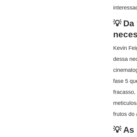
interessa
Da 
neces
Kevin Fei
dessa ne
cinematog
fase 5 qu
fracasso,
meticulos
frutos do
As 