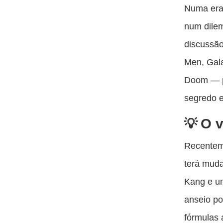
Numa er
num dilem
discussão
Men, Gala
Doom — pa
segredo e
O v
Recentem
terá muda
Kang e um
anseio po
fórmulas 