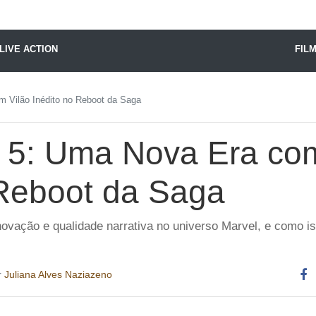
X24 Notícias
LIVE ACTION
FIL
 Vilão Inédito no Reboot da Saga
 5: Uma Nova Era com
 Reboot da Saga
ovação e qualidade narrativa no universo Marvel, e como is
r
Juliana Alves Naziazeno
Co