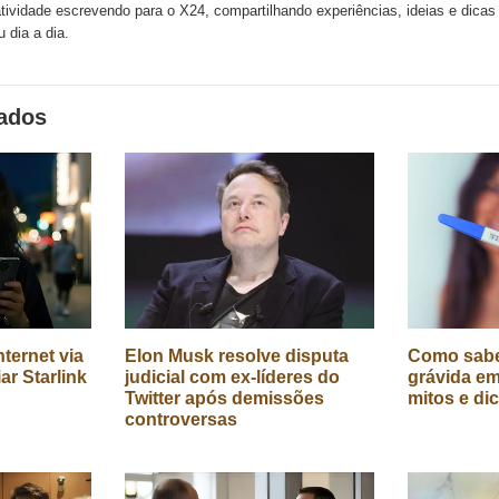
atividade escrevendo para o X24, compartilhando experiências, ideias e dica
 dia a dia.
nados
ternet via
Elon Musk resolve disputa
Como sabe
iar Starlink
judicial com ex-líderes do
grávida em
Twitter após demissões
mitos e di
controversas