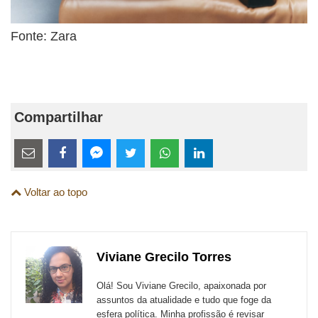
Fonte: Zara
Compartilhar
Estes
links
Compartilhe
Compartilhe
Compartilhe
Compartilhe
Compartilhe
Compartilhe
são
Voltar ao topo
esta
esta
esta
esta
esta
esta
para
publicação
publicação
publicação
publicação
publicação
publicação
links
com
com
com
com
com
com
de
Viviane Grecilo Torres
Email
Facebook
Twitter
WhatsApp
LinkedIn
Messenger
sites
Olá! Sou Viviane Grecilo, apaixonada por
externos
assuntos da atualidade e tudo que foge da
esfera política. Minha profissão é revisar