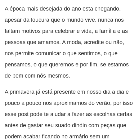
esta
esta
esta
esta
A época mais desejada do ano esta chegando,
esta
publicação
publicação
publicação
publicação
publicação
apesar da loucura que o mundo vive, nunca nos
com
com
com
com
com
faltam motivos para celebrar e vida, a família e as
Facebook
Twitter
WhatsApp
Email
Messenger
pessoas que amamos. A moda, acredite ou não,
nos permite comunicar o que sentimos, o que
pensamos, o que queremos e por fim, se estamos
de bem com nós mesmos.
A primavera já está presente em nosso dia a dia e
pouco a pouco nos aproximamos do verão, por isso
esse post pode te ajudar a fazer as escolhas certas
antes de gastar seu suado dindin com peças que
podem acabar ficando no armário sem um