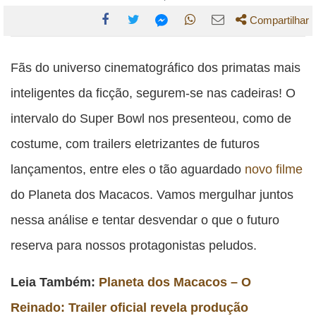
Compartilhar
Compartilhe
Compartilhe
Compartilhe
Compartilhe
Compartilhe
esta
esta
esta
esta
Fãs do universo cinematográfico dos primatas mais
esta
publicação
publicação
publicação
publicação
publicação
inteligentes da ficção, segurem-se nas cadeiras! O
com
com
com
com
com
intervalo do Super Bowl nos presenteou, como de
Facebook
Twitter
WhatsApp
Email
Messenger
costume, com trailers eletrizantes de futuros
lançamentos, entre eles o tão aguardado
novo filme
do Planeta dos Macacos. Vamos mergulhar juntos
nessa análise e tentar desvendar o que o futuro
reserva para nossos protagonistas peludos.
Leia Também:
Planeta dos Macacos – O
Reinado: Trailer oficial revela produção