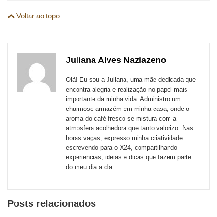
links
Compartilhe
Compartilhe
Compartilhe
Compartilhe
Compartilhe
Compartilhe
são
Voltar ao topo
esta
esta
esta
esta
esta
esta
para
publicação
publicação
publicação
publicação
publicação
publicação
links
com
com
com
com
com
com
de
Juliana Alves Naziazeno
Email
Facebook
Twitter
WhatsApp
LinkedIn
Messenger
sites
Olá! Eu sou a Juliana, uma mãe dedicada que
externos
encontra alegria e realização no papel mais
importante da minha vida. Administro um
de
charmoso armazém em minha casa, onde o
redes
aroma do café fresco se mistura com a
atmosfera acolhedora que tanto valorizo. Nas
sociais
horas vagas, expresso minha criatividade
escrevendo para o X24, compartilhando
experiências, ideias e dicas que fazem parte
do meu dia a dia.
Posts relacionados