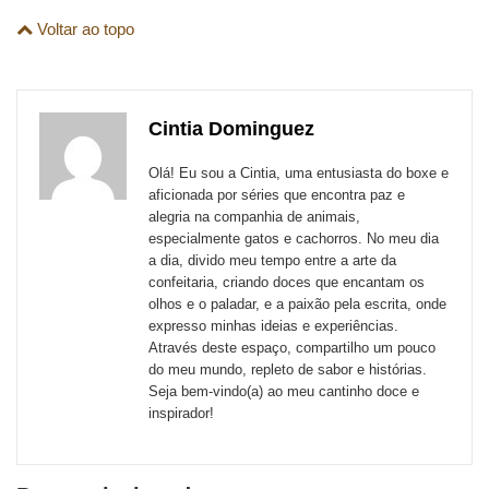
Compartilhe
Compartilhe
Compartilhe
Compartilhe
Compartilhe
Compartilhe
são
Voltar ao topo
esta
esta
esta
esta
esta
esta
para
publicação
publicação
publicação
publicação
publicação
publicação
links
com
com
com
com
com
com
de
Cintia Dominguez
Email
Facebook
Twitter
WhatsApp
LinkedIn
Messenger
sites
Olá! Eu sou a Cintia, uma entusiasta do boxe e
externos
aficionada por séries que encontra paz e
alegria na companhia de animais,
de
especialmente gatos e cachorros. No meu dia
redes
a dia, divido meu tempo entre a arte da
confeitaria, criando doces que encantam os
sociais
olhos e o paladar, e a paixão pela escrita, onde
expresso minhas ideias e experiências.
Através deste espaço, compartilho um pouco
do meu mundo, repleto de sabor e histórias.
Seja bem-vindo(a) ao meu cantinho doce e
inspirador!