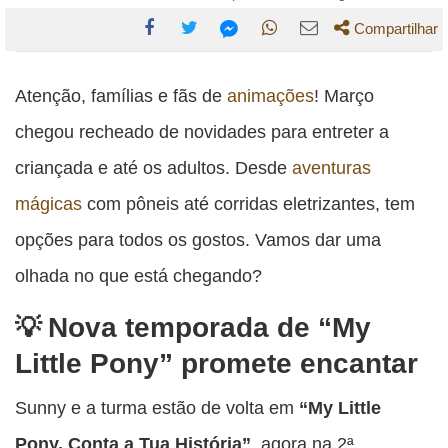
Compartilhar
Compartilhe
Compartilhe
Compartilhe
Compartilhe
Compartilhe
esta
esta
esta
esta
Atenção, famílias e fãs de
animações
! Março
esta
publicação
publicação
publicação
publicação
publicação
chegou recheado de novidades para entreter a
com
com
com
com
com
criançada e até os adultos. Desde
aventuras
Facebook
Twitter
WhatsApp
Email
Messenger
mágicas
com pôneis até corridas eletrizantes, tem
opções para todos os gostos. Vamos dar uma
olhada no que está chegando?
Nova temporada de “My
Little Pony” promete encantar
Sunny e a turma estão de volta em
“My Little
Pony, Conta a Tua História”
, agora na 2ª