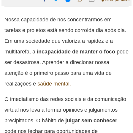
Compartilhe
Compartilhe
Compartilhe
Compartilhe
Compartilhe
esta
esta
esta
esta
Nossa capacidade de nos concentrarmos em
esta
publicação
publicação
publicação
publicação
publicação
tarefas e projetos está sendo corroída dia após dia.
com
com
com
com
com
Em uma sociedade que valoriza a rapidez e a
Facebook
Twitter
WhatsApp
Email
Messenger
multitarefa, a
incapacidade de manter o foco
pode
ser desastrosa. Aprender a direcionar nossa
atenção é o primeiro passo para uma vida de
realizações e
saúde mental.
O imediatismo das redes sociais e da comunicação
virtual nos leva a formar opiniões e julgamentos
precipitados. O hábito de
julgar sem conhecer
pode nos fechar para oportunidades de