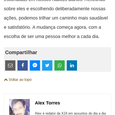
sobre eles e escolhendo deliberadamente nossas
ações, podemos trilhar um caminho mais saudável
e satisfatório. A mudança começa agora, com a
escolha de ser uma pessoa melhor a cada dia.
Compartilhar
Estes
links
Compartilhe
Compartilhe
Compartilhe
Compartilhe
Compartilhe
Compartilhe
são
Voltar ao topo
esta
esta
esta
esta
esta
esta
para
publicação
publicação
publicação
publicação
publicação
publicação
links
com
com
com
com
com
com
de
Alex Torres
Email
Facebook
Twitter
WhatsApp
LinkedIn
Messenger
sites
Alex é redator da X24 em assuntos do dia a dia