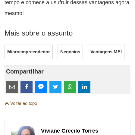
tempo e comece a usufruir dessas vantagens agora
mesmo!
Mais sobre o assunto
Microempreendedor
Negócios
Vantagens MEI
Compartilhar
Estes
links
Compartilhe
Compartilhe
Compartilhe
Compartilhe
Compartilhe
Compartilhe
são
Voltar ao topo
esta
esta
esta
esta
esta
esta
para
publicação
publicação
publicação
publicação
publicação
publicação
links
com
com
com
com
com
com
de
Viviane Grecilo Torres
Email
Facebook
Twitter
WhatsApp
LinkedIn
Messenger