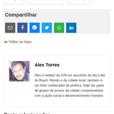
Compartilhar
Estes
links
Compartilhe
Compartilhe
Compartilhe
Compartilhe
Compartilhe
Compartilhe
são
Voltar ao topo
esta
esta
esta
esta
esta
esta
para
publicação
publicação
publicação
publicação
publicação
publicação
links
com
com
com
com
com
com
de
Alex Torres
Email
Facebook
Twitter
WhatsApp
LinkedIn
Messenger
sites
Alex é redator da X24 em assuntos do dia a dia
externos
do Brasil, Mundo e da cidade local, também é
um forte conhecedor de política. Hoje faz parte
de
de grupos de jovens da cidade comprometidos
redes
com a ação social e desenvolvimento humano.
sociais