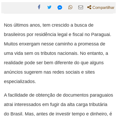
Compartilhar
Compartilhe
Compartilhe
Compartilhe
Compartilhe
Compartilhe
esta
esta
esta
esta
Nos últimos anos, tem crescido a busca de
esta
publicação
publicação
publicação
publicação
publicação
brasileiros por residência legal e fiscal no Paraguai.
com
com
com
com
com
Muitos enxergam nesse caminho a promessa de
Facebook
Twitter
WhatsApp
Email
Messenger
uma vida sem os tributos nacionais. No entanto, a
realidade pode ser bem diferente do que alguns
anúncios sugerem nas redes sociais e sites
especializados.
A facilidade de obtenção de documentos paraguaios
atrai interessados em fugir da alta carga tributária
do Brasil. Mas, antes de investir tempo e dinheiro, é