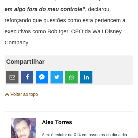
em algo fora do meu controle”
, declarou,
reforçando que questões como esta pertencem a
executivos como Bob Iger, CEO da Walt Disney
Company.
Compartilhar
Estes
links
Compartilhe
Compartilhe
Compartilhe
Compartilhe
Compartilhe
Compartilhe
são
Voltar ao topo
esta
esta
esta
esta
esta
esta
para
publicação
publicação
publicação
publicação
publicação
publicação
links
com
com
com
com
com
com
de
Alex Torres
Email
Facebook
Twitter
WhatsApp
LinkedIn
Messenger
sites
Alex é redator da X24 em assuntos do dia a dia