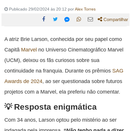
Publicado 29/02/2024 às 20:12 por
Alex Torres
Compartilhar
Compartilhe
Compartilhe
Compartilhe
Compartilhe
Compartilhe
esta
esta
esta
esta
A atriz Brie Larson, conhecida por seu papel como
esta
publicação
publicação
publicação
publicação
publicação
Capitã
Marvel
no Universo Cinematográfico Marvel
com
com
com
com
com
(UCM), deixou os fãs curiosos sobre sua
Facebook
Twitter
WhatsApp
Email
Messenger
continuidade na franquia. Durante os prêmios
SAG
Awards de 2024
, ao ser questionada sobre futuros
projetos com a Marvel, ela preferiu não comentar.
Resposta enigmática
Com 34 anos, Larson optou pelo mistério ao ser
indagada pela imprensa.
“Não tenho nada a dizer