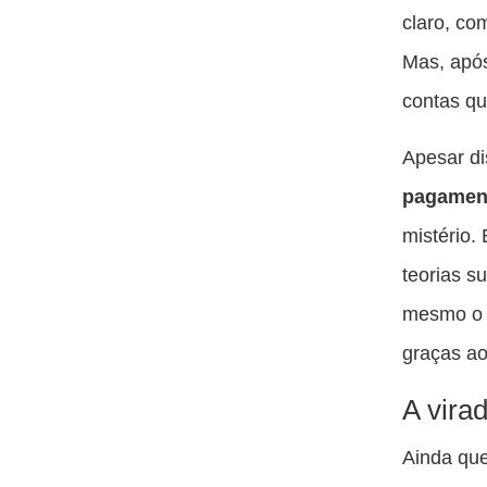
claro, co
Mas, apó
contas qu
Apesar di
pagamen
mistério.
teorias s
mesmo o S
graças ao
A vira
Ainda que