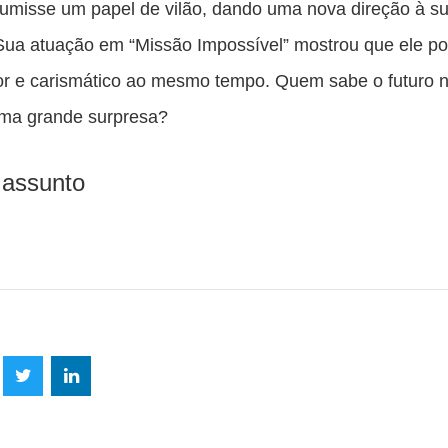
sumisse um papel de vilão, dando uma nova direção à s
 Sua atuação em “Missão Impossível” mostrou que ele p
or e carismático ao mesmo tempo. Quem sabe o futuro 
uma grande surpresa?
 assunto
lhe
Compartilhe
Compartilhe
mpartilhe
esta
esta
ta