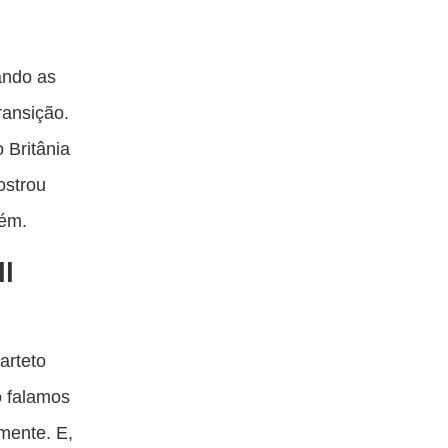
ando as
ransição.
 Britânia
ostrou
uém.
ll
arteto
o falamos
mente. E,