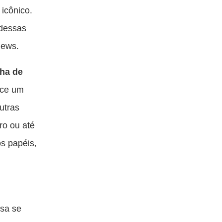
icônico.
 dessas
news.
lha de
ece um
utras
ro ou até
os papéis,
esa se