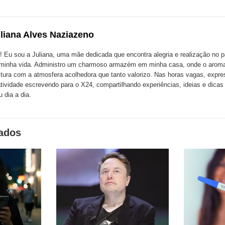
ão
publicação
publicação
blicação
com
com
m
liana Alves Naziazeno
k
Twitter
LinkedIn
ssenger
! Eu sou a Juliana, uma mãe dedicada que encontra alegria e realização no p
minha vida. Administro um charmoso armazém em minha casa, onde o aroma
tura com a atmosfera acolhedora que tanto valorizo. Nas horas vagas, expr
atividade escrevendo para o X24, compartilhando experiências, ideias e dica
 dia a dia.
nados