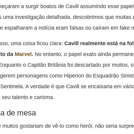
meçaram a surgir boatos de Cavill assumindo esse papel 
s uma investigação detalhada, descobrimos que muitas
e espalharam a notícia eram falsas ou caíram em fake 
sso, uma coisa ficou clara:
Cavill realmente está na fo
to da
Marvel
.
No entanto, o papel exato ainda perman
 Enquanto o Capitão Britânia foi descartado por muitos, o
ugerem personagens como Hiperion do Esquadrão Sinist
entinela. A verdade é que Cavill se encaixaria em vári
 seu talento e carisma.
da de mesa
 muitos gostariam de vê-lo como herói, não seria surpr