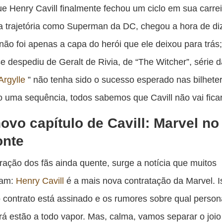
es
e Henry Cavill finalmente fechou um ciclo em sua carre
pu
 trajetória como Superman da DC, chegou a hora de di
c
não foi apenas a capa do herói que ele deixou para trás;
F
 despediu de Geralt de Rivia, de “The Witcher”, série da
Argylle
” não tenha sido o sucesso esperado nas bilheter
 uma sequência, todos sabemos que Cavill não vai ficar
ovo capítulo de Cavill: Marvel no
onte
ação dos fãs ainda quente, surge a notícia que muitos
vam:
Henry Cavill
é a mais nova contratação da Marvel. I
contrato está assinado e os rumores sobre qual perso
ará estão a todo vapor. Mas, calma, vamos separar o joio 