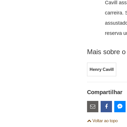
Cavill as
carreira.
assustad
reserva 
Mais sobre o
Henry Cavill
Compartilhar
Estes
links
Compartilhe
Comparti
Co
Voltar ao topo
são
esta
esta
es