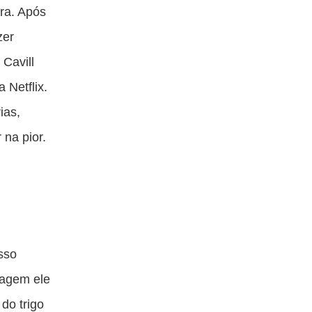
ta
esta
esta
esta
ira. Após
blicação
publicação
publicação
publicação
zer
om
com
com
com
 Cavill
acebook
Twitter
Email
Messenger
 Netflix.
ias,
 na pior.
sso
nagem ele
do trigo