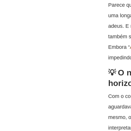
Parece qu
uma longa
adeus. E 
também se
Embora “
impedindo
O n
horiz
Com o cor
aguarda
mesmo, o 
interpret