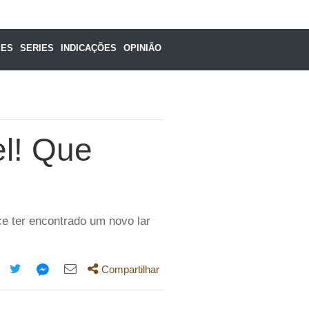
MES
SERIES
INDICAÇÕES
OPINIÃO
el! Que
ce ter encontrado um novo lar
Compartilhar
mpartilhe
Compartilhe
Compartilhe
Compartilhe