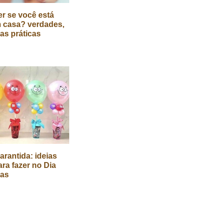
r se você está
 casa? verdades,
cas práticas
arantida: ideias
ara fazer no Dia
ças