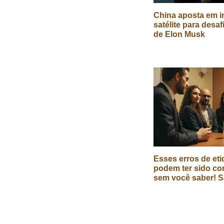
China aposta em in
satélite para desaf
de Elon Musk
Esses erros de eti
podem ter sido co
sem você saber! S