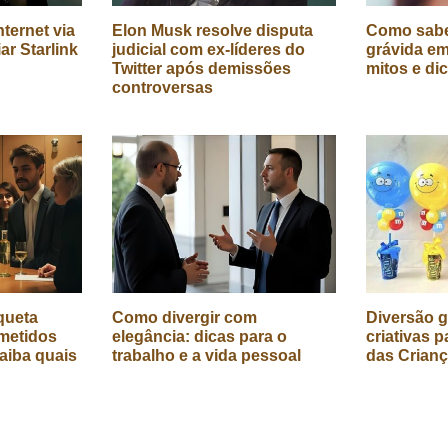
ternet via
Elon Musk resolve disputa
Como sabe
iar Starlink
judicial com ex-líderes do
grávida em
Twitter após demissões
mitos e di
controversas
queta
Como divergir com
Diversão g
metidos
elegância: dicas para o
criativas p
aiba quais
trabalho e a vida pessoal
das Crian