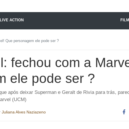
X24 Notícias
LIVE ACTION
FIL
vel! Que personagem ele pode ser ?
ll: fechou com a Marv
 ele pode ser ?
 que após deixar Superman e Geralt de Rivia para trás, pare
Marvel (UCM)
r
Juliana Alves Naziazeno
Co