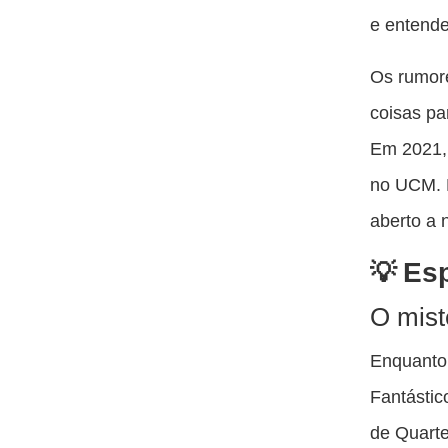
e entende
Os rumore
coisas pa
Em 2021, 
no UCM. M
aberto a 
Esp
O mist
Enquanto 
Fantástic
de Quarte