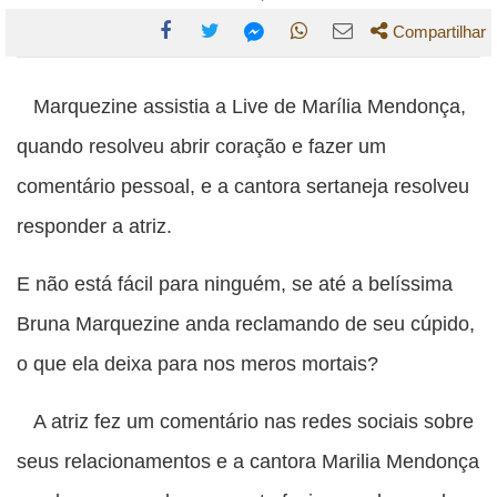
Compartilhar
Compartilhe
Compartilhe
Compartilhe
Compartilhe
Compartilhe
esta
esta
esta
esta
Marquezine assistia a Live de Marília Mendonça,
esta
publicação
publicação
publicação
publicação
publicação
quando resolveu abrir coração e fazer um
com
com
com
com
com
comentário pessoal, e a cantora sertaneja resolveu
Facebook
Twitter
WhatsApp
Email
Messenger
responder a atriz.
E não está fácil para ninguém, se até a belíssima
Bruna Marquezine anda reclamando de seu cúpido,
o que ela deixa para nos meros mortais?
A atriz fez um comentário nas redes sociais sobre
seus relacionamentos e a cantora Marilia Mendonça