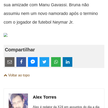
sua amizade com Manu Gavassi. Bruna não
assumiu nem um novo namorado após o termino
com o jogador de futebol Neymar Jr.
Compartilhar
Estes
links
Compartilhe
Compartilhe
Compartilhe
Compartilhe
Compartilhe
Compartilhe
são
Voltar ao topo
esta
esta
esta
esta
esta
esta
para
publicação
publicação
publicação
publicação
publicação
publicação
links
com
com
com
com
com
com
de
Alex Torres
Email
Facebook
Twitter
WhatsApp
LinkedIn
Messenger
sites
Alex é redator da X24 em assuntos do dia a dia