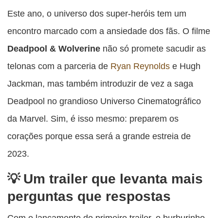
esta
esta
esta
esta
Este ano, o universo dos super-heróis tem um
esta
publicação
publicação
publicação
publicação
publicação
encontro marcado com a ansiedade dos fãs. O filme
com
com
com
com
com
Deadpool & Wolverine
não só promete sacudir as
Facebook
Twitter
WhatsApp
Email
Messenger
telonas com a parceria de
Ryan Reynolds
e Hugh
Jackman, mas também introduzir de vez a saga
Deadpool no grandioso Universo Cinematográfico
da Marvel. Sim, é isso mesmo: preparem os
corações porque essa será a grande estreia de
2023.
Um trailer que levanta mais
perguntas que respostas
Com o lançamento do primeiro trailer, o burburinho