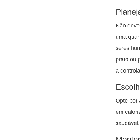
Planej
Não devem
uma quan
seres hum
prato ou 
a control
Escolh
Opte por 
em calori
saudável.
Manten