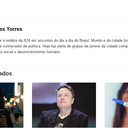
esta
esta
ta
ão
publicação
publicação
blicação
com
com
m
ex Torres
k
Twitter
LinkedIn
ssenger
x é redator da X24 em assuntos do dia a dia do Brasil, Mundo e da cidade l
te conhecedor de política. Hoje faz parte de grupos de jovens da cidade com
o social e desenvolvimento humano.
nados