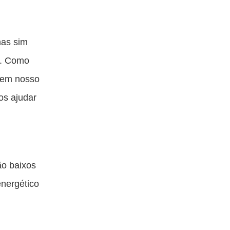
mas sim
a. Como
 em nosso
os ajudar
ão baixos
energético