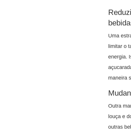
Reduzi
bebida
Uma estra
limitar o
energia. 
açucarad
maneira s
Mudand
Outra man
louça e 
outras be