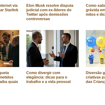
ternet via
Elon Musk resolve disputa
Como sabe
iar Starlink
judicial com ex-líderes do
grávida em
Twitter após demissões
mitos e di
controversas
queta
Como divergir com
Diversão g
metidos
elegância: dicas para o
criativas p
aiba quais
trabalho e a vida pessoal
das Crian