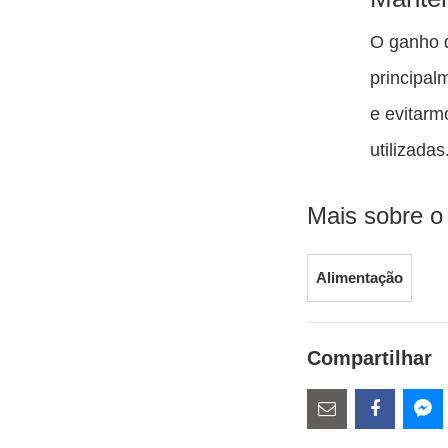
O ganho 
principal
e evitarm
utilizadas
Mais sobre o
Alimentação
Compartilhar
Estes
links
Compartilhe
Comparti
Co