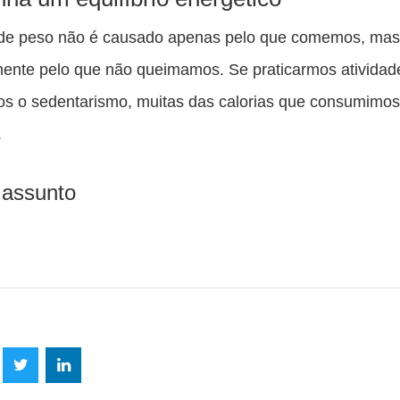
de peso não é causado apenas pelo que comemos, ma
mente pelo que não queimamos. Se praticarmos atividade
os o sedentarismo, muitas das calorias que consumimos
.
 assunto
lhe
Compartilhe
Compartilhe
mpartilhe