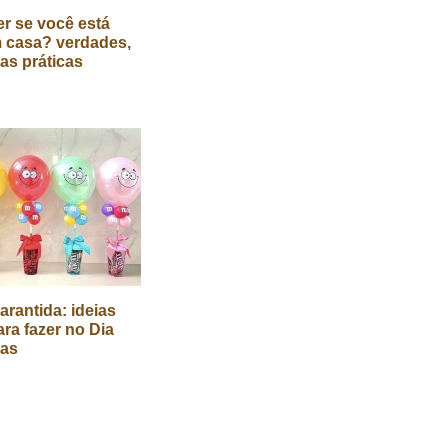
r se você está
 casa? verdades,
cas práticas
arantida: ideias
ara fazer no Dia
ças