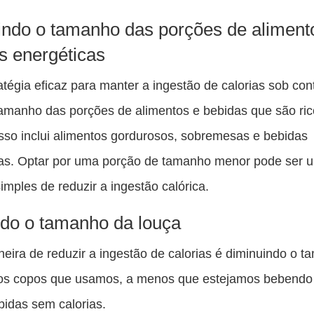
Co
es
ndo o tamanho das porções de aliment
pu
s energéticas
c
tégia eficaz para manter a ingestão de calorias sob cont
F
 tamanho das porções de alimentos e bebidas que são ri
Isso inclui alimentos gordurosos, sobremesas e bebidas
as. Optar por uma porção de tamanho menor pode ser 
imples de reduzir a ingestão calórica.
o o tamanho da louça
eira de reduzir a ingestão de calorias é diminuindo o 
dos copos que usamos, a menos que estejamos bebendo
bidas sem calorias.