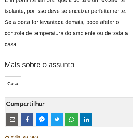
isolante, por isso deve se encaixar perfeitamente.
Se a porta for levantada demais, pode afetar o
controle de temperatura do ambiente ou de toda a
casa.
Mais sobre o assunto
Casa
Compartilhar
Estes
links
Compartilhe
Compartilhe
Compartilhe
Compartilhe
Compartilhe
Compartilhe
são
Voltar ao topo