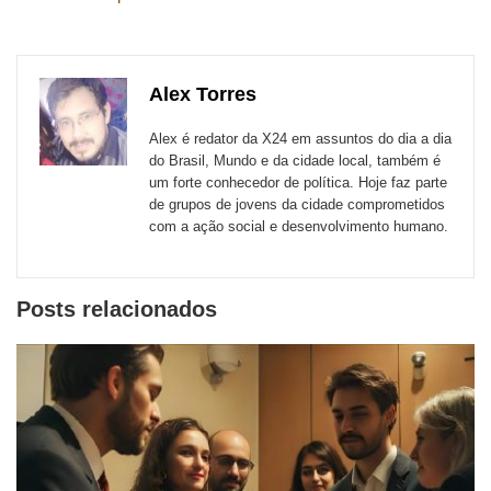
esta
esta
esta
esta
esta
esta
para
publicação
publicação
publicação
publicação
publicação
publicação
links
com
com
com
com
com
com
de
Alex Torres
Email
Facebook
Twitter
WhatsApp
LinkedIn
Messenger
sites
Alex é redator da X24 em assuntos do dia a dia
externos
do Brasil, Mundo e da cidade local, também é
um forte conhecedor de política. Hoje faz parte
de
de grupos de jovens da cidade comprometidos
redes
com a ação social e desenvolvimento humano.
sociais
Posts relacionados