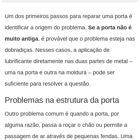
Compartilhe
Compartilhe
Compartilhe
Compartilhe
Compartilhe
esta
esta
esta
esta
Um dos primeiros passos para reparar uma porta é
esta
publicação
publicação
publicação
publicação
publicação
identificar a origem do problema.
Se a porta não é
com
com
com
com
com
muito antiga
, é provável que o problema esteja nas
Facebook
Twitter
WhatsApp
Email
Messenger
dobradiças. Nesses casos, a aplicação de
lubrificante diretamente nas duas partes de metal –
uma na porta e outra na moldura – pode ser
suficiente para resolver a questão.
Problemas na estrutura da porta
Outro problema comum é quando a porta, por
alguma razão, passa a roçar o chão ou permite a
passagem de ar através de pequenas fendas. Uma