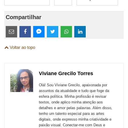
Compartilhar
Estes
links
Compartilhe
Compartilhe
Compartilhe
Compartilhe
Compartilhe
Compartilhe
são
Voltar ao topo
esta
esta
esta
esta
esta
esta
para
publicação
publicação
publicação
publicação
publicação
publicação
links
com
com
com
com
com
com
de
Viviane Grecilo Torres
Email
Facebook
Twitter
WhatsApp
LinkedIn
Messenger
sites
Olá! Sou Viviane Grecilo, apaixonada por
externos
assuntos da atualidade e tudo que foge da
esfera política. Minha profissão é revisar
de
textos, onde aplico minha atenção aos
redes
detalhes e amor pelas palavras. Além disso,
tenho um talento especial para as artes
sociais
digitais, onde expresso minha criatividade e
paixão visual. Conectar-me com Deus e