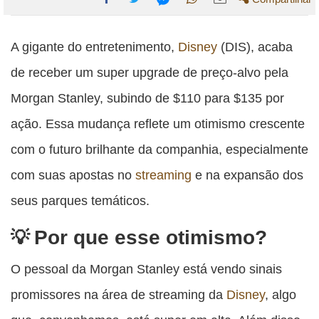
Compartilhe
Compartilhe
Compartilhe
Compartilhe
Compartilhe
esta
esta
esta
esta
A gigante do entretenimento,
Disney
(DIS), acaba
esta
publicação
publicação
publicação
publicação
publicação
de receber um super upgrade de preço-alvo pela
com
com
com
com
com
Morgan Stanley, subindo de $110 para $135 por
Facebook
Twitter
WhatsApp
Email
Messenger
ação. Essa mudança reflete um otimismo crescente
com o futuro brilhante da companhia, especialmente
com suas apostas no
streaming
e na expansão dos
seus parques temáticos.
Por que esse otimismo?
O pessoal da Morgan Stanley está vendo sinais
promissores na área de streaming da
Disney
, algo