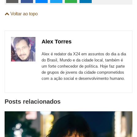
links
Compartilhe
Compartilhe
Compartilhe
Compartilhe
Compartilhe
Compartilhe
são
Voltar ao topo
esta
esta
esta
esta
esta
esta
para
publicação
publicação
publicação
publicação
publicação
publicação
links
com
com
com
com
com
com
de
Alex Torres
Email
Facebook
Twitter
WhatsApp
LinkedIn
Messenger
sites
Alex é redator da X24 em assuntos do dia a dia
externos
do Brasil, Mundo e da cidade local, também é
um forte conhecedor de política. Hoje faz parte
de
de grupos de jovens da cidade comprometidos
redes
com a ação social e desenvolvimento humano.
sociais
Posts relacionados