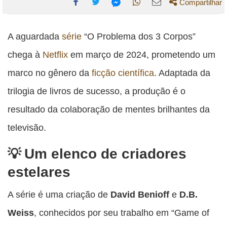
Compartilhar
Compartilhe
Compartilhe
Compartilhe
Compartilhe
Compartilhe
esta
esta
esta
esta
A aguardada
série
“O Problema dos 3 Corpos”
esta
publicação
publicação
publicação
publicação
publicação
chega à
Netflix
em março de 2024, prometendo um
com
com
com
com
com
marco no gênero da
ficção
científica
. Adaptada da
Facebook
Twitter
WhatsApp
Email
Messenger
trilogia de livros de sucesso, a produção é o
resultado da colaboração de mentes brilhantes da
televisão.
Um elenco de criadores
estelares
A série é uma criação de
David Benioff
e
D.B.
Weiss
, conhecidos por seu trabalho em “Game of