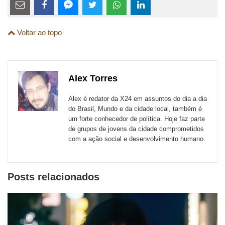
Estes
links
Compartilhe
Compartilhe
Compartilhe
Compartilhe
Compartilhe
Compartilhe
são
Voltar ao topo
esta
esta
esta
esta
esta
esta
para
publicação
publicação
publicação
publicação
publicação
publicação
links
com
com
com
com
com
com
de
Alex Torres
Email
Facebook
Twitter
WhatsApp
LinkedIn
Messenger
sites
Alex é redator da X24 em assuntos do dia a dia
externos
do Brasil, Mundo e da cidade local, também é
um forte conhecedor de política. Hoje faz parte
de
de grupos de jovens da cidade comprometidos
redes
com a ação social e desenvolvimento humano.
sociais
Posts relacionados