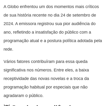
esta
esta
esta
esta
A Globo enfrentou um dos momentos mais críticos
esta
publicação
publicação
publicação
publicação
publicação
de sua história recente no dia 24 de setembro de
com
com
com
com
com
2024. A emissora registrou sua pior audiência do
Facebook
Twitter
WhatsApp
Email
Messenger
ano, refletindo a insatisfação do público com a
programação atual e a postura política adotada pela
rede.
Vários fatores contribuíram para essa queda
significativa nos números. Entre eles, a baixa
receptividade das novas novelas e a troca da
programação habitual por especiais que não
agradaram o público.