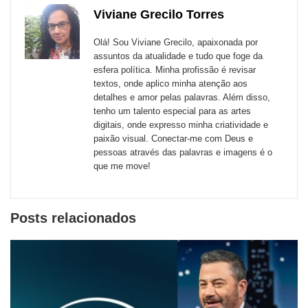
com
com
com
com
com
com
de
Viviane Grecilo Torres
Email
Facebook
Twitter
WhatsApp
LinkedIn
Messenger
sites
Olá! Sou Viviane Grecilo, apaixonada por
externos
assuntos da atualidade e tudo que foge da
esfera política. Minha profissão é revisar
de
textos, onde aplico minha atenção aos
redes
detalhes e amor pelas palavras. Além disso,
tenho um talento especial para as artes
sociais
digitais, onde expresso minha criatividade e
paixão visual. Conectar-me com Deus e
pessoas através das palavras e imagens é o
que me move!
Posts relacionados