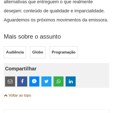
alternativas que entreguem o que realmente
desejam: conteúdo de qualidade e imparcialidade.
Aguardemos os próximos movimentos da emissora.
Mais sobre o assunto
Audiência
Globo
Programação
Compartilhar
Estes
links
Compartilhe
Compartilhe
Compartilhe
Compartilhe
Compartilhe
Compartilhe
são
Voltar ao topo
esta
esta
esta
esta
esta
esta
para
publicação
publicação
publicação
publicação
publicação
publicação
links