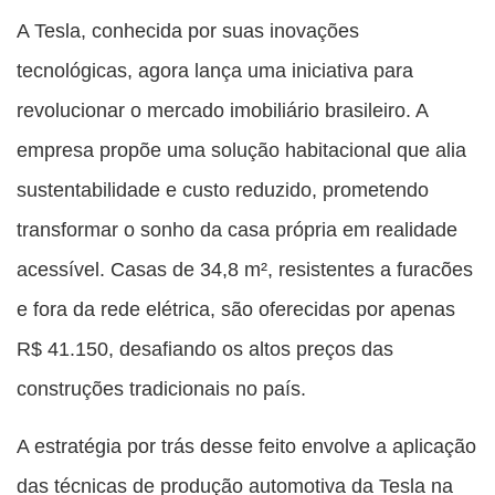
esta
esta
esta
esta
A Tesla, conhecida por suas inovações
esta
publicação
publicação
publicação
publicação
publicação
tecnológicas, agora lança uma iniciativa para
com
com
com
com
com
revolucionar o mercado imobiliário brasileiro. A
Facebook
Twitter
WhatsApp
Email
Messenger
empresa propõe uma solução habitacional que alia
sustentabilidade e custo reduzido, prometendo
transformar o sonho da casa própria em realidade
acessível. Casas de 34,8 m², resistentes a furacões
e fora da rede elétrica, são oferecidas por apenas
R$ 41.150, desafiando os altos preços das
construções tradicionais no país.
A estratégia por trás desse feito envolve a aplicação
das técnicas de produção automotiva da Tesla na