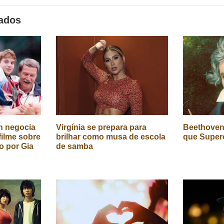
nados
n negocia
Virgínia se prepara para
Beethoven
ilme sobre
brilhar como musa de escola
que Super
do por Gia
de samba