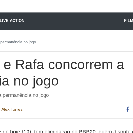
X24 Notícias
LIVE ACTION
FIL
 permanência no jogo
a e Rafa concorrem a
a no jogo
a permanência no jogo
r
Alex Torres
Co
es
 de hoje (19), tem eliminação no BBB20, quem disputa