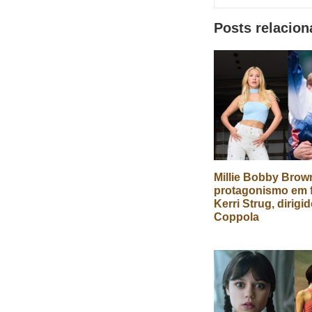
redes
Posts relacio
sociais
Millie Bobby Brow
protagonismo em f
Kerri Strug, dirigi
Coppola