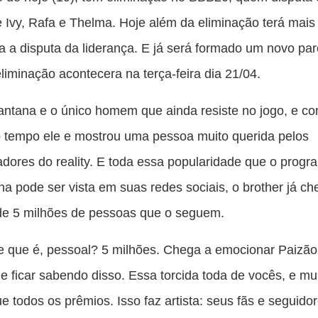
pu
 Ivy, Rafa e Thelma. Hoje além da eliminação terá mai
c
a a disputa da liderança. E já será formado um novo pa
F
liminação acontecera na terça-feira dia 21/04.
tana e o único homem que ainda resiste no jogo, e c
 tempo ele e mostrou uma pessoa muito querida pelos
adores do reality. E toda essa popularidade que o progr
na pode ser vista em suas redes sociais, o brother já c
e 5 milhões de pessoas que o seguem.
que é, pessoal? 5 milhões. Chega a emocionar Paizã
e ficar sabendo disso. Essa torcida toda de vocês, e mu
ue todos os prêmios. Isso faz artista: seus fãs e seguidor