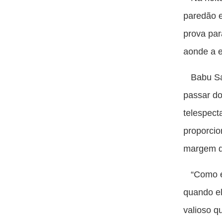
paredão e
prova par
aonde a e
Babu San
passar do
telespect
proporcio
margem d
“Como e 
quando el
valioso q