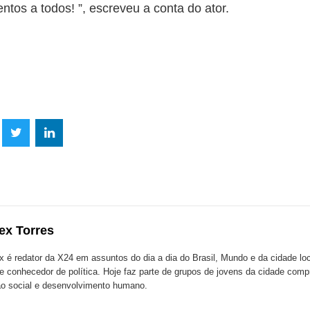
tos a todos! ”, escreveu a conta do ator.
lhe
Compartilhe
Compartilhe
mpartilhe
esta
esta
ta
ão
publicação
publicação
blicação
com
com
m
ex Torres
k
Twitter
LinkedIn
ssenger
x é redator da X24 em assuntos do dia a dia do Brasil, Mundo e da cidade l
te conhecedor de política. Hoje faz parte de grupos de jovens da cidade com
o social e desenvolvimento humano.