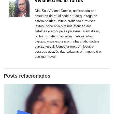
de
Viviane Grecilo Torres
Email
Facebook
Twitter
WhatsApp
LinkedIn
Messenger
sites
Olá! Sou Viviane Grecilo, apaixonada por
externos
assuntos da atualidade e tudo que foge da
esfera política. Minha profissão é revisar
de
textos, onde aplico minha atenção aos
redes
detalhes e amor pelas palavras. Além disso,
tenho um talento especial para as artes
sociais
digitais, onde expresso minha criatividade e
paixão visual. Conectar-me com Deus e
pessoas através das palavras e imagens é o
que me move!
Posts relacionados