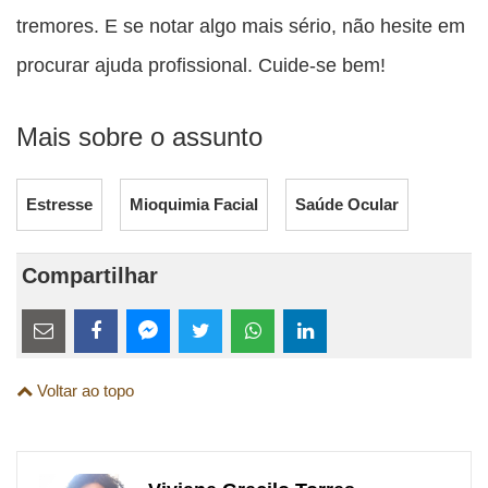
tremores. E se notar algo mais sério, não hesite em
procurar ajuda profissional. Cuide-se bem!
Mais sobre o assunto
Estresse
Mioquimia Facial
Saúde Ocular
Compartilhar
Estes
links
Compartilhe
Compartilhe
Compartilhe
Compartilhe
Compartilhe
Compartilhe
são
Voltar ao topo
esta
esta
esta
esta
esta
esta
para
publicação
publicação
publicação
publicação
publicação
publicação
links
com
com
com
com
com
com