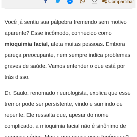
Compartilhar
Compartilhe
Compartilhe
Compartilhe
Compartilhe
Compartilhe
esta
esta
esta
esta
Você já sentiu sua pálpebra tremendo sem motivo
esta
publicação
publicação
publicação
publicação
publicação
aparente? Esse incômodo, conhecido como
com
com
com
com
com
mioquimia facial
, afeta muitas pessoas. Embora
Facebook
Twitter
WhatsApp
Email
Messenger
pareça preocupante, nem sempre indica problemas
graves de saúde. Vamos entender o que está por
trás disso.
Dr. Saulo, renomado neurologista, explica que esse
tremor pode ser persistente, vindo e sumindo de
repente. Ele ressalta que, apesar do nome
complicado, a mioquimia facial não é sinônimo de
doenças sérias. Mas o que causa esse fenômeno?