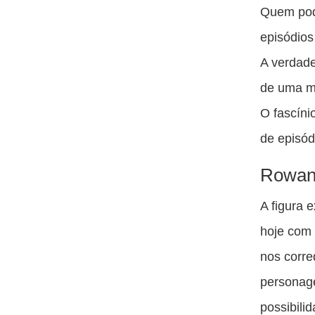
Quem pod
episódios
A verdad
de uma ma
O fascíni
de episód
Rowan 
A figura 
hoje com
nos corre
personag
possibili