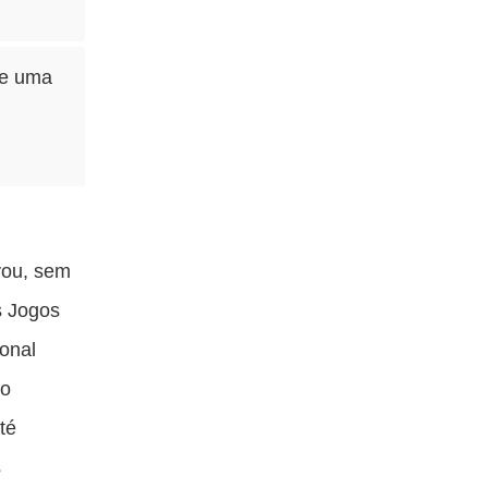
xe uma
vou, sem
s Jogos
onal
 o
té
s