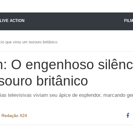
X24 Notícias
LIVE ACTION
FIL
io que virou um tesouro britânico
n: O engenhoso silênc
souro britânico
ias televisivas viviam seu ápice de esplendor, marcando g
r
Redação X24
Co