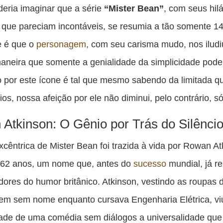
es
eria imaginar que a série
“Mister Bean”
, com seus hilá
pu
 que pareciam incontáveis, se resumia a tão somente 14
c
e é que o
personagem
, com seu carisma mudo, nos iludi
F
neira que somente a genialidade da simplicidade poder
o por este ícone é tal que mesmo sabendo da limitada q
ios, nossa afeição por ele não diminui, pelo contrário, s
Atkinson: O Gênio por Trás do Silênci
excêntrica de Mister Bean foi trazida à vida por Rowan At
 62 anos, um nome que, antes do
sucesso
mundial, já r
dores do humor britânico. Atkinson, vestindo as roupas
em sem nome enquanto cursava Engenharia Elétrica, vi
dade de uma comédia sem diálogos a universalidade que