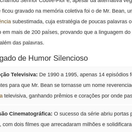
chamou Senhor Couve-Flor e, apesar da alternativa vege
ficou gravado na memória coletiva foi o de Mr. Bean,
ência
subestimada, cuja estratégia de poucas palavras o
o em mais de 200 países, provando que a linguagem do
 além das palavras.
gado de Humor Silencioso
ção Televisiva:
De 1990 a 1995, apenas 14 episódios 
entes para que Mr. Bean se tornasse um nome reverenci
a
televisiva, ganhando prêmios e corações por onde pa
ão Cinematográfica:
O sucesso da série abriu portas 
 com dois filmes que arrecadaram milhões e solidificar