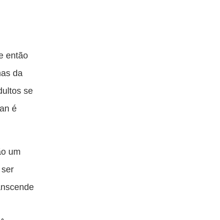
de então
nas da
ultos se
ean é
ão um
 ser
ranscende