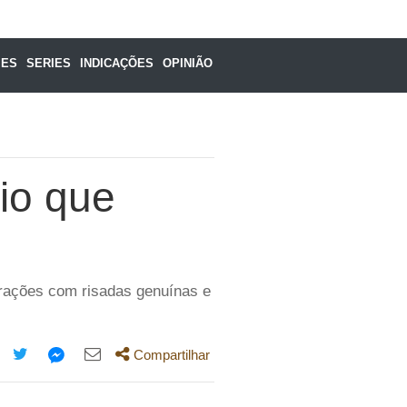
MES
SERIES
INDICAÇÕES
OPINIÃO
io que
erações com risadas genuínas e
Compartilhar
mpartilhe
Compartilhe
Compartilhe
Compartilhe