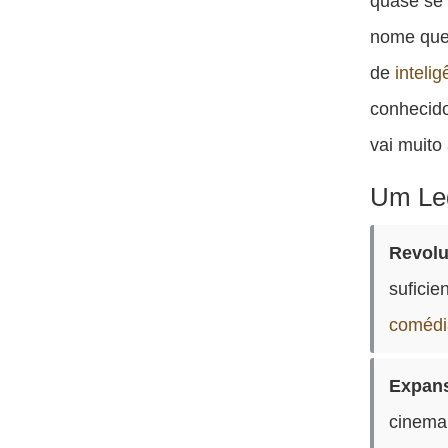
quase se 
nome que 
de
intelig
conhecid
vai muito
Um Le
Revolu
sufici
comédi
Expans
cinema,