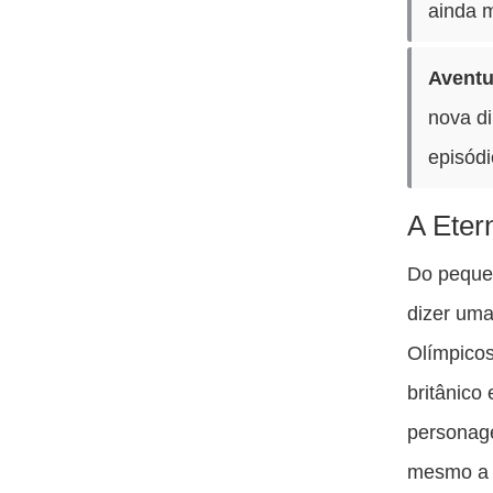
ainda m
Aventu
nova d
episódi
A Eter
Do pequen
dizer uma
Olímpicos
britânico
personage
mesmo a r