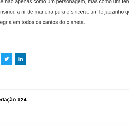
e não apenas como um personagem, mas como um fe
nsinou a rir de maneira pura e sincera, um feijãozinho 
legria em todos os cantos do planeta.
lhe
Compartilhe
Compartilhe
mpartilhe
esta
esta
ta
ão
publicação
publicação
blicação
com
com
m
edação X24
k
Twitter
LinkedIn
ssenger