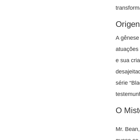
transfor
Origen
A gênese 
atuações 
e sua cri
desajeita
série “Bl
testemunh
O Mist
Mr. Bean,