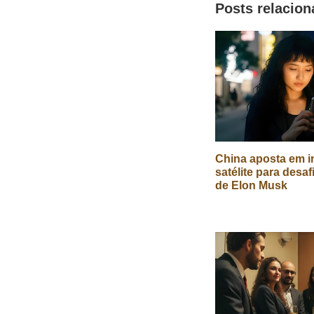
Posts relacio
redes
sociais
China aposta em in
satélite para desaf
de Elon Musk