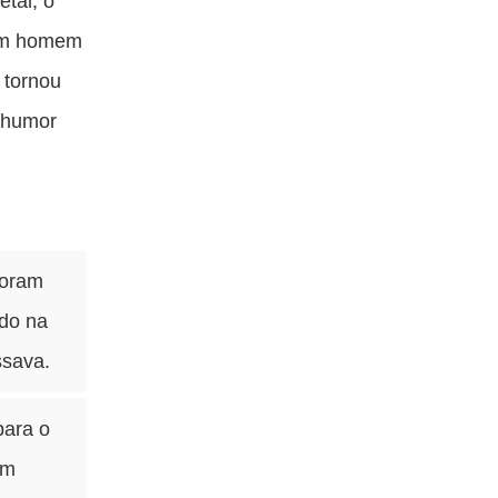
tal, o
 um homem
 tornou
 humor
foram
ado na
ssava.
para o
am