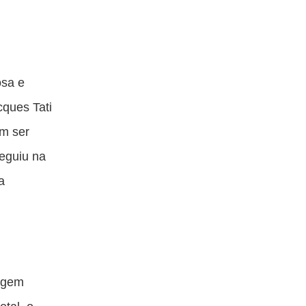
osa e
cques Tati
um ser
eguiu na
a
nagem