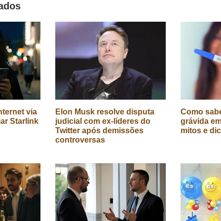
nados
ternet via
Elon Musk resolve disputa
Como sabe
iar Starlink
judicial com ex-líderes do
grávida em
Twitter após demissões
mitos e di
controversas