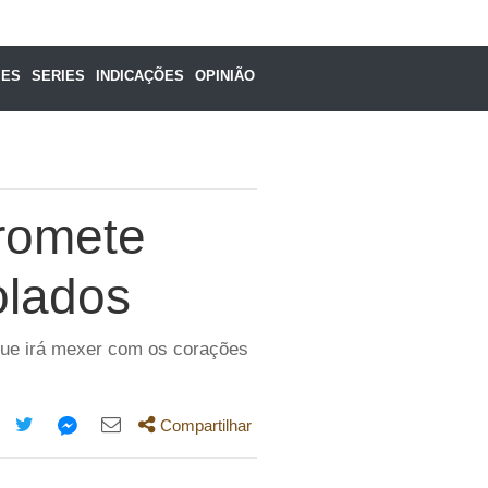
MES
SERIES
INDICAÇÕES
OPINIÃO
romete
olados
 que irá mexer com os corações
Compartilhar
mpartilhe
Compartilhe
Compartilhe
Compartilhe