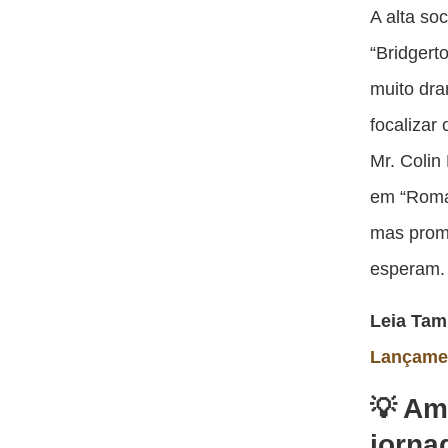
A alta so
“Bridgert
muito dra
focalizar
Mr. Colin
em “Roman
mas prome
esperam.
Leia Ta
Lançame
Am
jorna