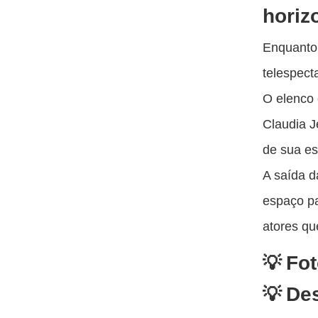
horiz
Enquanto 
telespec
O elenco 
Claudia J
de sua es
A saída d
espaço pa
atores qu
Fo
Des