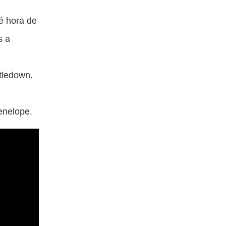
é hora de
s a
tledown.
enelope.