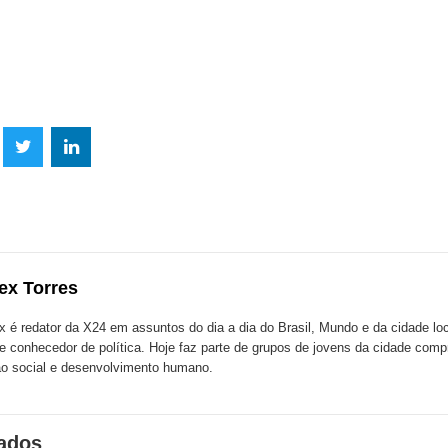
lhe
Compartilhe
Compartilhe
mpartilhe
esta
esta
ta
ão
publicação
publicação
blicação
com
com
m
ex Torres
k
Twitter
LinkedIn
ssenger
x é redator da X24 em assuntos do dia a dia do Brasil, Mundo e da cidade l
te conhecedor de política. Hoje faz parte de grupos de jovens da cidade com
o social e desenvolvimento humano.
nados