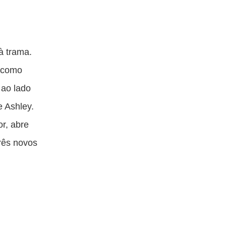
à trama.
, como
 ao lado
e Ashley.
r, abre
rês novos