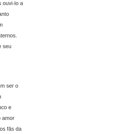
 ouvi-lo a
anto
em
ternos.
e seu
em ser o
n
nco e
o amor
os fãs da