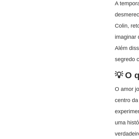
A tempora
desmerece
Colin, re
imaginar 
Além diss
segredo 
O q
O amor jo
centro da
experimen
uma histó
verdadei