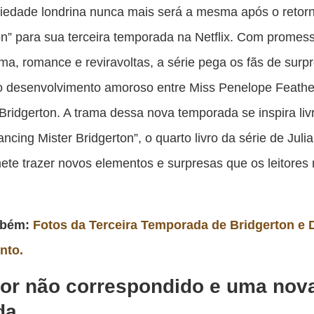
es
ciedade londrina nunca mais será a mesma após o retor
pu
on” para sua terceira temporada na Netflix. Com promes
c
ma, romance e reviravoltas, a série pega os fãs de surp
F
 o desenvolvimento amoroso entre Miss Penelope Feathe
 Bridgerton. A trama dessa nova temporada se inspira li
cing Mister Bridgerton”, o quarto livro da série de Juli
te trazer novos elementos e surpresas que os leitores
mbém:
Fotos da Terceira Temporada de Bridgerton e 
nto.
or não correspondido e uma nov
da