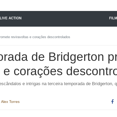
X24 Notícias
LIVE ACTION
FIL
romete reviravoltas e corações descontrolados
rada de Bridgerton p
s e corações descontr
escândalos e intrigas na terceira temporada de Bridgerton,
r
Alex Torres
Co