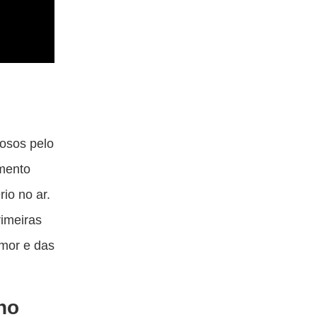
iosos pelo
amento
rio no ar.
rimeiras
mor e das
no