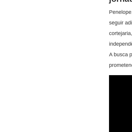
Penelope,
seguir ad
cortejari
independ
A busca p
prometen