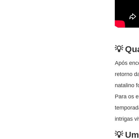
Qu
Após ence
retorno d
natalino f
Para os e
temporad
intrigas 
Um 