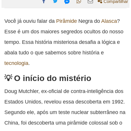
Compartilhar
Compartilhe
Compartilhe
Compartilhe
Compartilhe
Compartilhe
esta
esta
esta
esta
Você já ouviu falar da
Pirâmide
Negra do
Alasca
?
esta
publicação
publicação
publicação
publicação
publicação
Esse é um dos maiores segredos ocultos do nosso
com
com
com
com
com
tempo. Essa história misteriosa desafia a lógica e
Facebook
Twitter
WhatsApp
Email
Messenger
abala tudo o que sabemos sobre história e
tecnologia
.
O início do mistério
Doug Mutchler, ex-oficial de contra-inteligência dos
Estados Unidos, revelou essa descoberta em 1992.
Segundo ele, após um teste nuclear subterrâneo na
China, foi descoberta uma pirâmide colossal sob o