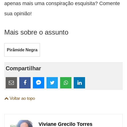
apenas mais uma conspiração esquisita? Comente
sua opinião!
Mais sobre o assunto
Pirâmide Negra
Compartilhar
Estes
links
Compartilhe
Compartilhe
Compartilhe
Compartilhe
Compartilhe
Compartilhe
são
Voltar ao topo
esta
esta
esta
esta
esta
esta
para
publicação
publicação
publicação
publicação
publicação
publicação
links
com
com
com
com
com
com
de
Viviane Grecilo Torres
Email
Facebook
Twitter
WhatsApp
LinkedIn