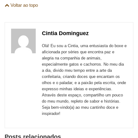
são
Voltar ao topo
esta
esta
esta
esta
esta
esta
para
publicação
publicação
publicação
publicação
publicação
publicação
links
com
com
com
com
com
com
de
Cintia Dominguez
Email
Facebook
Twitter
WhatsApp
LinkedIn
Messenger
sites
Olá! Eu sou a Cintia, uma entusiasta do boxe e
externos
aficionada por séries que encontra paz e
alegria na companhia de animais,
de
especialmente gatos e cachorros. No meu dia
redes
a dia, divido meu tempo entre a arte da
confeitaria, criando doces que encantam os
sociais
olhos e o paladar, e a paixão pela escrita, onde
expresso minhas ideias e experiências.
Através deste espaço, compartilho um pouco
do meu mundo, repleto de sabor e histórias.
Seja bem-vindo(a) ao meu cantinho doce e
inspirador!
Posts relacionados