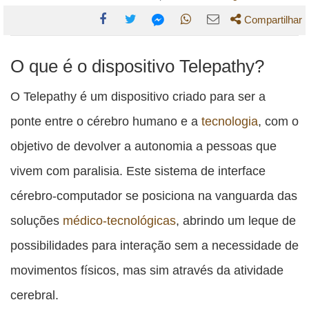
Compartilhar
Compartilhe
Compartilhe
Compartilhe
Compartilhe
Compartilhe
O que é o dispositivo Telepathy?
esta
esta
esta
esta
esta
publicação
publicação
publicação
publicação
publicação
O Telepathy é um dispositivo criado para ser a
com
com
com
com
com
ponte entre o cérebro humano e a
tecnologia
, com o
Facebook
Twitter
WhatsApp
Email
Messenger
objetivo de devolver a autonomia a pessoas que
vivem com paralisia. Este sistema de interface
cérebro-computador se posiciona na vanguarda das
soluções
médico-tecnológicas
, abrindo um leque de
possibilidades para interação sem a necessidade de
movimentos físicos, mas sim através da atividade
cerebral.