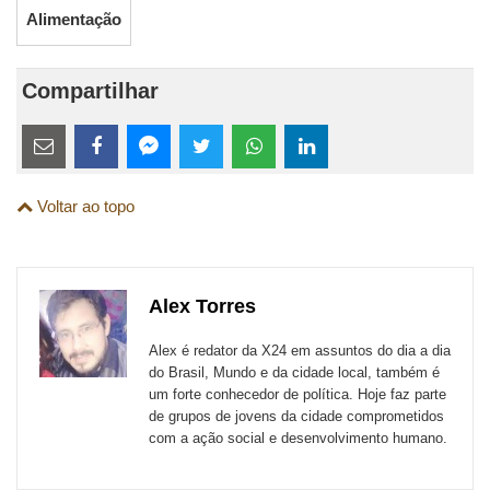
Alimentação
Compartilhar
Estes
links
Compartilhe
Compartilhe
Compartilhe
Compartilhe
Compartilhe
Compartilhe
são
Voltar ao topo
esta
esta
esta
esta
esta
esta
para
publicação
publicação
publicação
publicação
publicação
publicação
links
com
com
com
com
com
com
de
Alex Torres
Email
Facebook
Twitter
WhatsApp
LinkedIn
Messenger
sites
Alex é redator da X24 em assuntos do dia a dia
externos
do Brasil, Mundo e da cidade local, também é
um forte conhecedor de política. Hoje faz parte
de
de grupos de jovens da cidade comprometidos
redes
com a ação social e desenvolvimento humano.
sociais