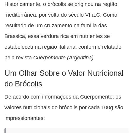
esta
esta
esta
esta
Historicamente, o brócolis se originou na região
esta
publicação
publicação
publicação
publicação
publicação
mediterrânea, por volta do século VI a.C. Como
com
com
com
com
com
resultado de um cruzamento na família das
Facebook
Twitter
WhatsApp
Email
Messenger
Brassica, essa verdura rica em nutrientes se
estabeleceu na região italiana, conforme relatado
pela revista
Cuerpomente (Argentina).
Um Olhar Sobre o Valor Nutricional
do Brócolis
De acordo com informações da Cuerpomente, os
valores nutricionais do brócolis por cada 100g são
impressionantes: