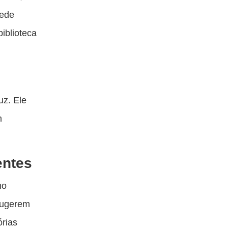
cede
iblioteca
uz. Ele
m
entes
mo
sugerem
rias