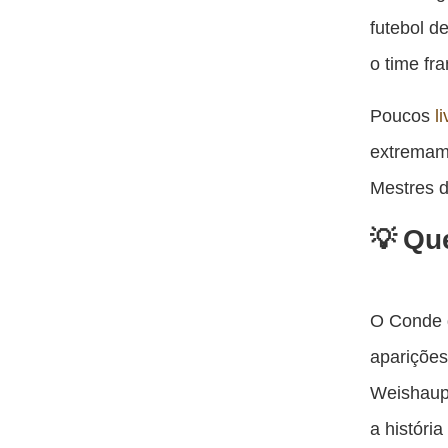
futebol d
o time fr
Poucos
l
extremame
Mestres 
Que
O Conde 
apariçõe
Weishaupt
a históri