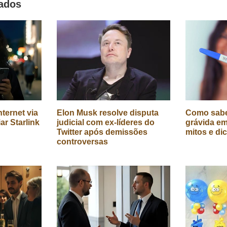
nados
ternet via
Elon Musk resolve disputa
Como sabe
iar Starlink
judicial com ex-líderes do
grávida em
Twitter após demissões
mitos e di
controversas