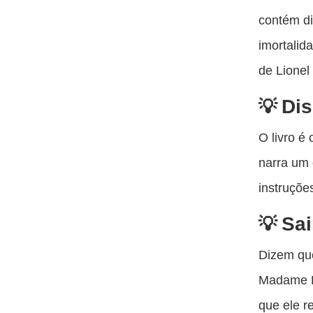
contém d
imortalid
de Lionel
Dis
O livro é
narra um 
instruçõe
Sai
Dizem que
Madame H
que ele 