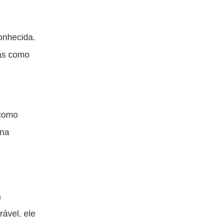
onhecida.
uas como
 como
 na
a
ável, ele