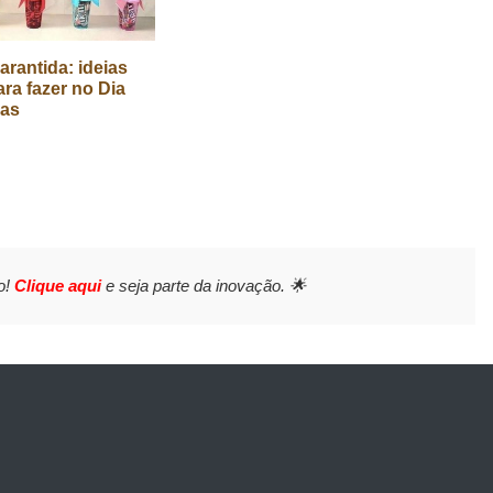
arantida: ideias
ara fazer no Dia
ças
o!
Clique aqui
e seja parte da inovação. 🌟