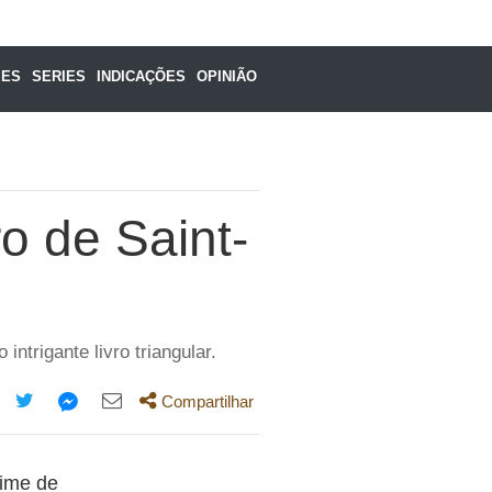
MES
SERIES
INDICAÇÕES
OPINIÃO
o de Saint-
ntrigante livro triangular.
Compartilhar
mpartilhe
Compartilhe
Compartilhe
Compartilhe
ta
esta
esta
esta
time de