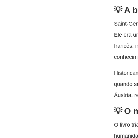
A b
Saint-Ge
Ele era u
francês, 
conhecime
Historica
quando sa
Áustria, 
O m
O livro t
humanidad