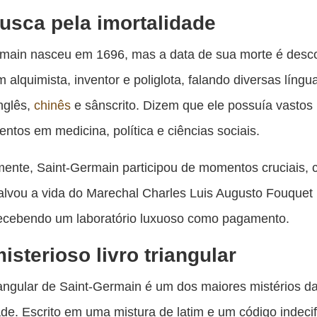
usca pela imortalidade
rmain nasceu em 1696, mas a data de sua morte é desc
m alquimista, inventor e poliglota, falando diversas líng
inglês,
chinês
e sânscrito. Dizem que ele possuía vastos
ntos em medicina, política e ciências sociais.
mente, Saint-Germain participou de momentos cruciais,
lvou a vida do Marechal Charles Luis Augusto Fouquet
recebendo um laboratório luxuoso como pagamento.
isterioso livro triangular
riangular de Saint-Germain é um dos maiores mistérios d
e. Escrito em uma mistura de latim e um código indecifr