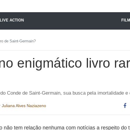
X24 Notícias
LIVE ACTION
FIL
aro de Saint-Germain?
o enigmático livro rar
do Conde de Saint-Germain, sua busca pela imortalidade e o i
r
Juliana Alves Naziazeno
Co
es
go não tem relação nenhuma com notícias a respeito do 