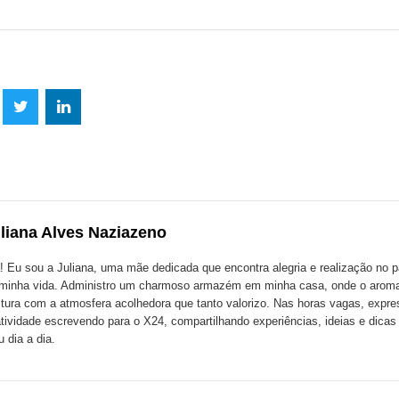
lhe
Compartilhe
Compartilhe
mpartilhe
esta
esta
ta
ão
publicação
publicação
blicação
com
com
m
liana Alves Naziazeno
k
Twitter
LinkedIn
ssenger
! Eu sou a Juliana, uma mãe dedicada que encontra alegria e realização no p
minha vida. Administro um charmoso armazém em minha casa, onde o aroma
tura com a atmosfera acolhedora que tanto valorizo. Nas horas vagas, expr
atividade escrevendo para o X24, compartilhando experiências, ideias e dica
 dia a dia.