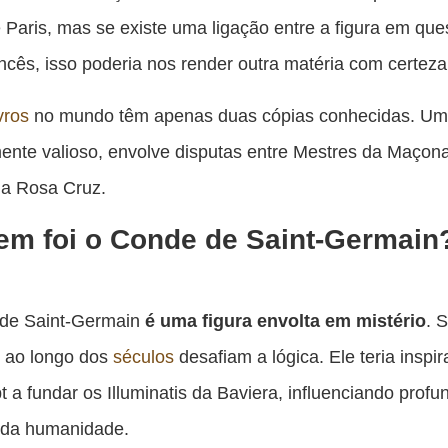
pu
e Paris, mas se existe uma ligação entre a figura em qu
c
ancês, isso poderia nos render outra matéria com certeza
F
ivros
no mundo têm apenas duas cópias conhecidas. Um 
nte valioso, envolve disputas entre Mestres da Maçona
da Rosa Cruz.
m foi o Conde de Saint-Germain
de Saint-Germain
é uma figura envolta em mistério
. 
s ao longo dos
séculos
desafiam a lógica. Ele teria insp
 a fundar os Illuminatis da Baviera, influenciando prof
a da humanidade.