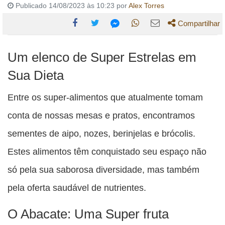
Publicado 14/08/2023 às 10:23 por
Alex Torres
Compartilhar
Compartilhe
Compartilhe
Compartilhe
Compartilhe
Compartilhe
Um elenco de Super Estrelas em
esta
esta
esta
esta
esta
publicação
publicação
publicação
publicação
publicação
Sua Dieta
com
com
com
com
com
Entre os super-alimentos que atualmente tomam
Facebook
Twitter
WhatsApp
Email
Messenger
conta de nossas mesas e pratos, encontramos
sementes de aipo, nozes, berinjelas e brócolis.
Estes alimentos têm conquistado seu espaço não
só pela sua saborosa diversidade, mas também
pela oferta saudável de nutrientes.
O Abacate: Uma Super fruta