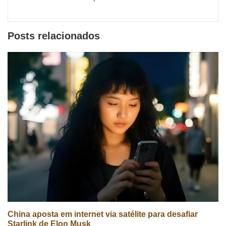
sociais
Posts relacionados
China aposta em internet via satélite para desafiar
Starlink de Elon Musk