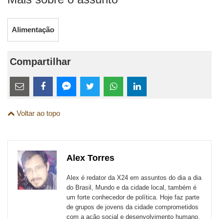
Alimentação
Compartilhar
Estes
links
Compartilhe
Compartilhe
Compartilhe
Compartilhe
Compartilhe
Compartilhe
são
Voltar ao topo
esta
esta
esta
esta
esta
esta
para
publicação
publicação
publicação
publicação
publicação
publicação
links
com
com
com
com
com
com
de
Alex Torres
Email
Facebook
Twitter
WhatsApp
LinkedIn
Messenger
sites
Alex é redator da X24 em assuntos do dia a dia
externos
do Brasil, Mundo e da cidade local, também é
um forte conhecedor de política. Hoje faz parte
de
de grupos de jovens da cidade comprometidos
redes
com a ação social e desenvolvimento humano.