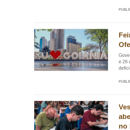
PUBLI
Fei
Ofe
Gove
e 26 
defic
PUBLI
Ves
abe
no 