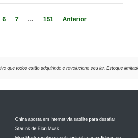
6
7
…
151
Anterior
ivo que todos estão adquirindo e revolucione seu lar. Estoque limitad
China aposta em internet via satélite para desafiar
Starlink de Elon Musk
Elon Musk resolve disputa judicial com ex-líderes do