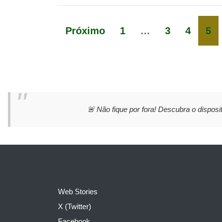
Próximo
1
…
3
4
5
🚨 Não fique por fora! Descubra o disposit
Web Stories
X (Twitter)
Facebook