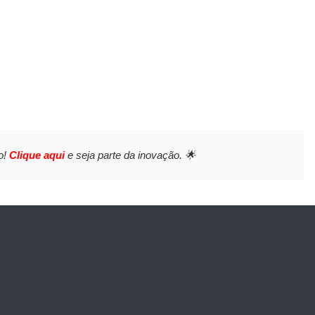
o!
Clique aqui
e seja parte da inovação. 🌟