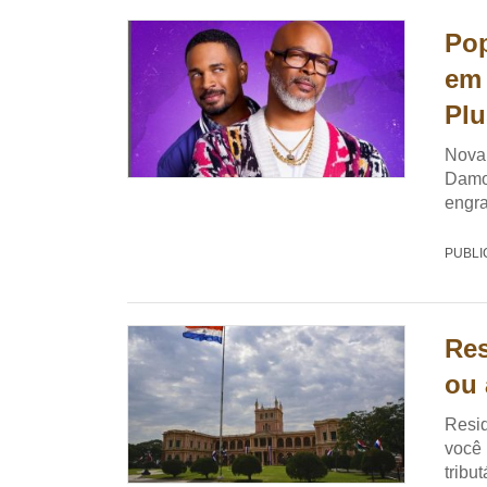
Po
em 
Plu
Nova 
Damo
engr
PUBLI
Res
ou 
Resid
você 
tribut