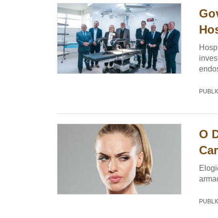
Gov
Hos
Hospi
inves
endo
PUBLI
O D
Car
Elog
armad
PUBLI