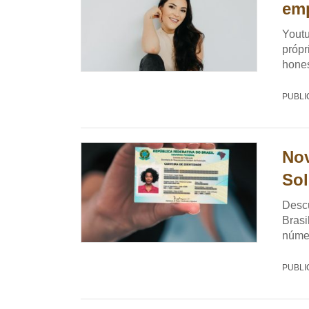
emp
Youtu
própr
hones
PUBLI
Nov
Sol
Descu
Brasi
númer
PUBLI