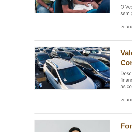
O Ves
semip
PUBLI
Val
Con
Descu
finan
as co
PUBLI
Fon