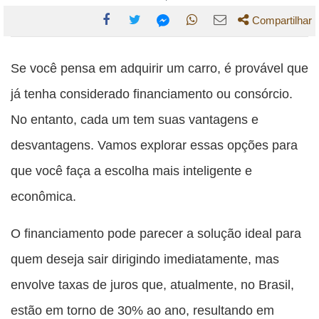
Compartilhar
Compartilhe
Compartilhe
Compartilhe
Compartilhe
Compartilhe
esta
esta
esta
esta
Se você pensa em adquirir um carro, é provável que
esta
publicação
publicação
publicação
publicação
publicação
já tenha considerado financiamento ou consórcio.
com
com
com
com
com
No entanto, cada um tem suas vantagens e
Facebook
Twitter
WhatsApp
Email
Messenger
desvantagens. Vamos explorar essas opções para
que você faça a escolha mais inteligente e
econômica.
O financiamento pode parecer a solução ideal para
quem deseja sair dirigindo imediatamente, mas
envolve taxas de juros que, atualmente, no Brasil,
estão em torno de 30% ao ano, resultando em