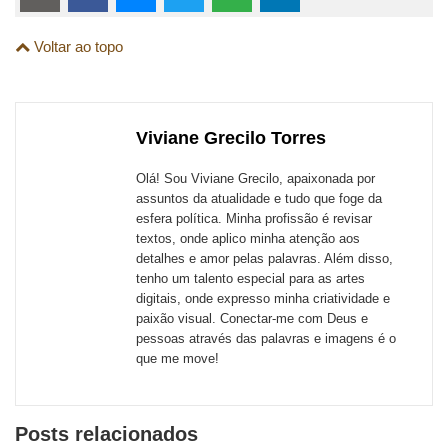
links
Compartilhe
Compartilhe
Compartilhe
Compartilhe
Compartilhe
Compartilhe
são
Voltar ao topo
esta
esta
esta
esta
esta
esta
para
publicação
publicação
publicação
publicação
publicação
publicação
links
com
com
com
com
com
com
de
Viviane Grecilo Torres
Email
Facebook
Twitter
WhatsApp
LinkedIn
Messenger
sites
Olá! Sou Viviane Grecilo, apaixonada por
externos
assuntos da atualidade e tudo que foge da
esfera política. Minha profissão é revisar
de
textos, onde aplico minha atenção aos
redes
detalhes e amor pelas palavras. Além disso,
tenho um talento especial para as artes
sociais
digitais, onde expresso minha criatividade e
paixão visual. Conectar-me com Deus e
pessoas através das palavras e imagens é o
que me move!
Posts relacionados