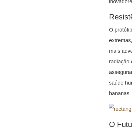
inovadore
Resist
O protóti
extremas
mais adv
radiação 
asseguram
saúde hu
bananas.
O Futu