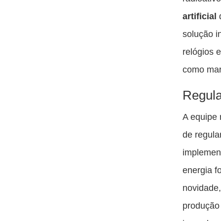
artificial
q
solução i
relógios 
como marc
Regula
A equipe 
de regula
implement
energia f
novidade,
produção