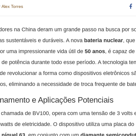
r
Alex Torres
Co
es
dores na China deram um grande passo na busca por s
pu
as sustentáveis e duráveis. A nova
bateria nuclear
, que
c
or uma impressionante vida útil de
50 anos
, é capaz de
F
t de potência durante todo esse período. A tecnologia te
 de revolucionar a forma como dispositivos eletrônicos s
os, eliminando a necessidade de troca frequente de bate
namento e Aplicações Potenciais
, chamada de BV100, opera com uma tensão de 3 volts 
watts de eletricidade. O dispositivo utiliza uma placa do
o
níquel 63
, em conjunto com um
diamante semicondu