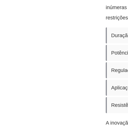
inúmeras
restriçõe
Duraçã
Potênci
Regula
Aplicaç
Resist
A inovaçã