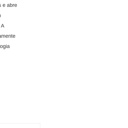
s e abre
m
 A
samente
logia