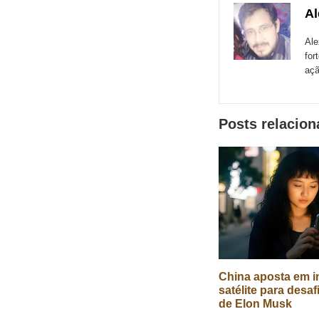
com
com
co
Al
de
Email
Faceboo
Me
sites
Ale
for
externos
açã
de
redes
Posts relacio
sociais
China aposta em in
satélite para desaf
de Elon Musk