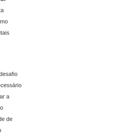
ta
omo
tais
desafio
ecessário
ar a
ão
de de
o