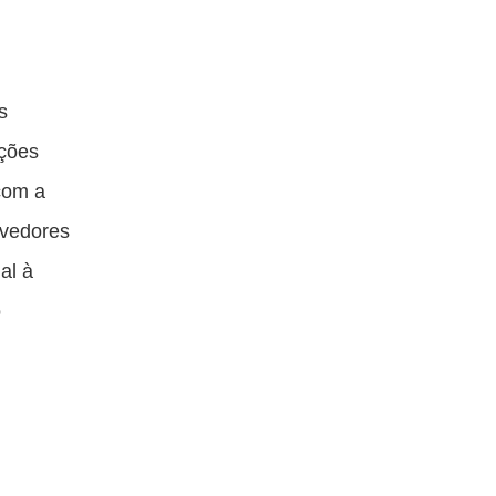
s
ições
com a
lvedores
al à
o