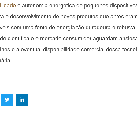
ilidade
e autonomia energética de pequenos dispositivo
ra o desenvolvimento de novos produtos que antes era
veis sem uma fonte de energia tão duradoura e robusta.
de científica e o mercado consumidor aguardam ansio
lhes e a eventual disponibilidade comercial dessa tecno
nária.
lhe
Compartilhe
Compartilhe
mpartilhe
esta
esta
ta
ão
publicação
publicação
blicação