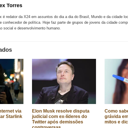
com
com
m
ex Torres
k
Twitter
LinkedIn
ssenger
x é redator da X24 em assuntos do dia a dia do Brasil, Mundo e da cidade l
te conhecedor de política. Hoje faz parte de grupos de jovens da cidade com
o social e desenvolvimento humano.
nados
ternet via
Elon Musk resolve disputa
Como sabe
iar Starlink
judicial com ex-líderes do
grávida em
Twitter após demissões
mitos e di
controversas