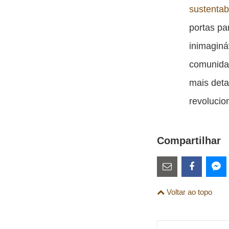
sustentab
portas pa
inimaginá
comunida
mais deta
revolucio
Compartilhar
Estes
links
Compartilhe
Comparti
Co
Voltar ao topo
são
esta
esta
es
para
publicação
publicaç
pu
links