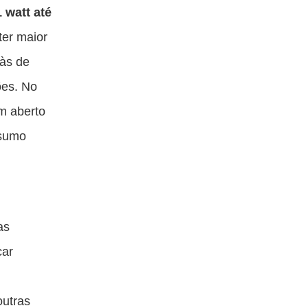
 watt até
ter maior
 às de
ões. No
em aberto
nsumo
as
car
outras