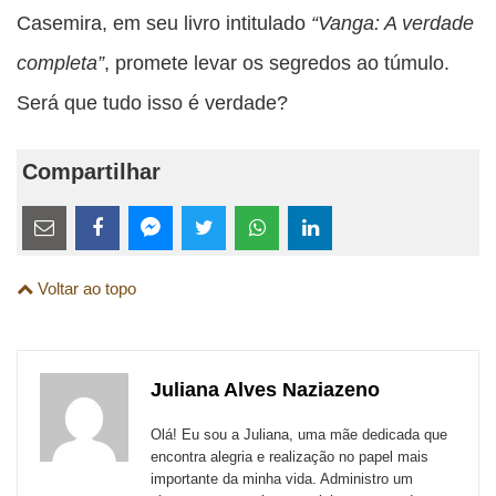
Casemira, em seu livro intitulado
“Vanga: A verdade
completa”
, promete levar os segredos ao túmulo.
Será que tudo isso é verdade?
Compartilhar
Estes
links
Compartilhe
Compartilhe
Compartilhe
Compartilhe
Compartilhe
Compartilhe
são
Voltar ao topo
esta
esta
esta
esta
esta
esta
para
publicação
publicação
publicação
publicação
publicação
publicação
links
com
com
com
com
com
com
de
Juliana Alves Naziazeno
Email
Facebook
Twitter
WhatsApp
LinkedIn
Messenger
sites
Olá! Eu sou a Juliana, uma mãe dedicada que
externos
encontra alegria e realização no papel mais
importante da minha vida. Administro um
de