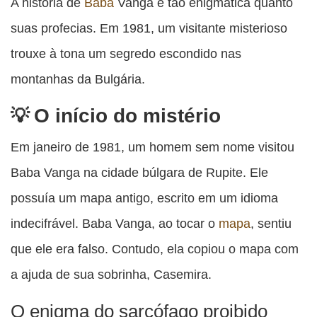
esta
esta
esta
esta
A história de
Baba
Vanga é tão enigmática quanto
esta
publicação
publicação
publicação
publicação
publicação
suas profecias. Em 1981, um visitante misterioso
com
com
com
com
com
trouxe à tona um segredo escondido nas
Facebook
Twitter
WhatsApp
Email
Messenger
montanhas da Bulgária.
O início do mistério
Em janeiro de 1981, um homem sem nome visitou
Baba Vanga na cidade búlgara de Rupite. Ele
possuía um mapa antigo, escrito em um idioma
indecifrável. Baba Vanga, ao tocar o
mapa
, sentiu
que ele era falso. Contudo, ela copiou o mapa com
a ajuda de sua sobrinha, Casemira.
O enigma do sarcófago proibido