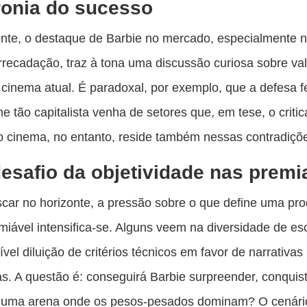
ronia do sucesso
nte, o destaque de Barbie no mercado, especialmente 
rrecadação, traz à tona uma discussão curiosa sobre val
 cinema atual. É paradoxal, por exemplo, que a defesa f
me tão capitalista venha de setores que, em tese, o critic
 cinema, no entanto, reside também nessas contradiçõ
esafio da objetividade nas prem
ar no horizonte, a pressão sobre o que define uma pr
iável intensifica-se. Alguns veem na diversidade de es
vel diluição de critérios técnicos em favor de narrativas
as. A questão é: conseguirá Barbie surpreender, conqui
numa arena onde os pesos-pesados dominam? O cenário