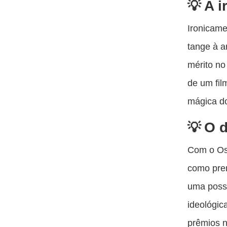
A i
Ironicame
tange à a
mérito no
de um fil
mágica do
O d
Com o Osc
como prem
uma possí
ideológic
prêmios 