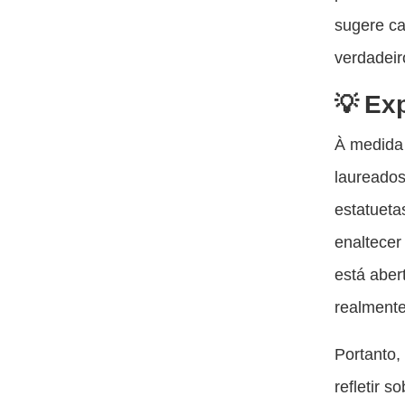
sugere ca
verdadeir
Exp
À medida
laureados
estatueta
enaltecer
está aber
realment
Portanto,
refletir 