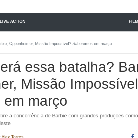
X24 Notícias
LIVE ACTION
FIL
rbie, Oppenheimer, Missão Impossível? Saberemos em março
rá essa batalha? Bar
r, Missão Impossíve
 em março
sobre a concorrência de Barbie com grandes produções com
deste
r
Alex Torres