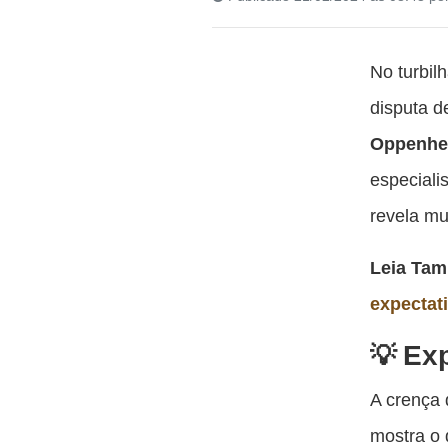
No turbil
disputa 
Oppenhe
especiali
revela mu
Leia Ta
expectat
Exp
A crença 
mostra o 