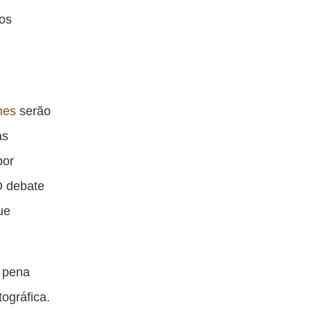
 os
mes
serão
as
por
O debate
ue
a pena
tográfica.