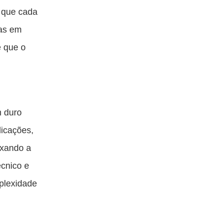
r que cada
vas em
e que o
m duro
dicações,
ixando a
cnico e
plexidade