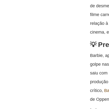
de desmer
filme car
relação à
cinema, e
Pre
Barbie, a
golpe nas
saiu com
produção 
crítico,
Ba
de Oppen