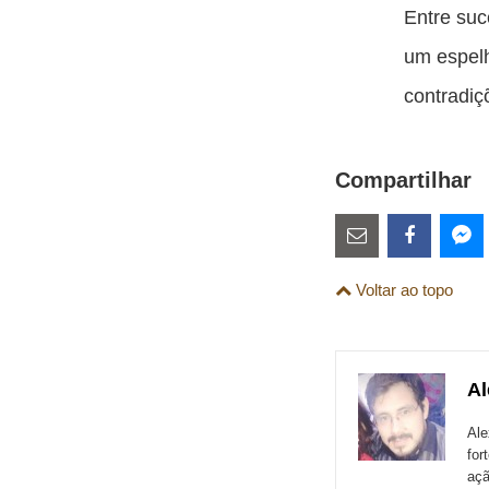
Entre suc
um espel
contradiç
Compartilhar
Estes
links
Compartilhe
Comparti
Co
Voltar ao topo
são
esta
esta
es
para
publicação
publicaç
pu
links
com
com
co
Al
de
Email
Faceboo
Me
sites
Ale
for
externos
açã