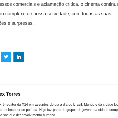
essos comerciais e aclamação crítica, o cinema continu
ho complexo de nossa sociedade, com todas as suas
ões e surpresas.
lhe
Compartilhe
Compartilhe
mpartilhe
esta
esta
ta
ão
publicação
publicação
blicação
com
com
m
ex Torres
k
Twitter
LinkedIn
ssenger
x é redator da X24 em assuntos do dia a dia do Brasil, Mundo e da cidade l
te conhecedor de política. Hoje faz parte de grupos de jovens da cidade com
o social e desenvolvimento humano.