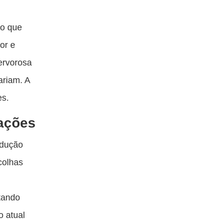
no que
or e
ervorosa
ariam. A
es.
iações
odução
colhas
stando
 atual