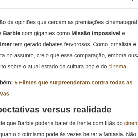
Co
es
hão de opiniões que cercam as premiações cinematográf
pu
de
Barbie
com gigantes como
Missão
Impossível
e
c
imer
tem gerado debates fervorosos. Como jornalista e
F
sta no assunto, creio que essa comparação, embora ous
ito sobre o atual estado da cultura pop e do
cinema
.
mbém:
5 Filmes que surpreenderam contra todas as
ivas
ectativas versus realidade
de que Barbie poderia bater de frente com titãs do
cine
quanto o otimismo pode às vezes beirar a fantasia. Não 