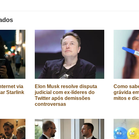
nados
ternet via
Elon Musk resolve disputa
Como sabe
iar Starlink
judicial com ex-líderes do
grávida em
Twitter após demissões
mitos e di
controversas