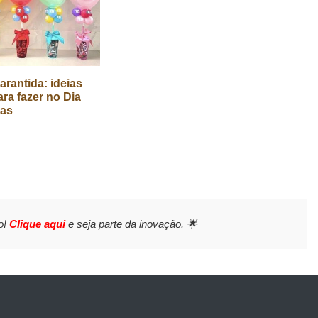
arantida: ideias
ara fazer no Dia
ças
o!
Clique aqui
e seja parte da inovação. 🌟