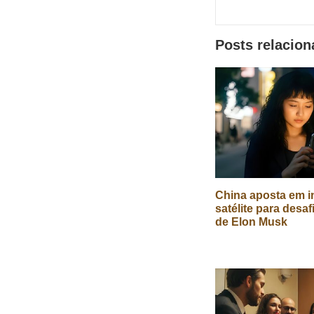
de
redes
Posts relacio
sociais
China aposta em in
satélite para desaf
de Elon Musk