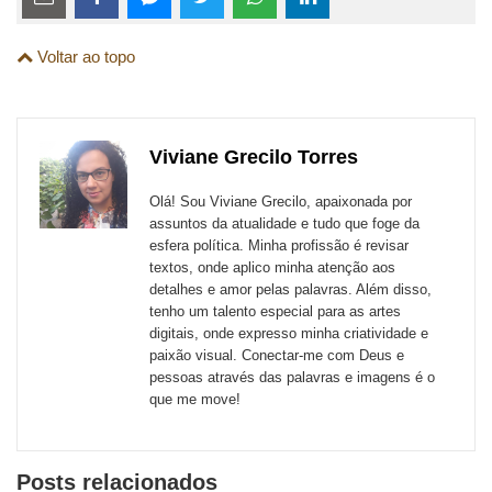
links
Compartilhe
Compartilhe
Compartilhe
Compartilhe
Compartilhe
Compartilhe
são
Voltar ao topo
esta
esta
esta
esta
esta
esta
para
publicação
publicação
publicação
publicação
publicação
publicação
links
com
com
com
com
com
com
de
Viviane Grecilo Torres
Email
Facebook
Twitter
WhatsApp
LinkedIn
Messenger
sites
Olá! Sou Viviane Grecilo, apaixonada por
externos
assuntos da atualidade e tudo que foge da
esfera política. Minha profissão é revisar
de
textos, onde aplico minha atenção aos
redes
detalhes e amor pelas palavras. Além disso,
tenho um talento especial para as artes
sociais
digitais, onde expresso minha criatividade e
paixão visual. Conectar-me com Deus e
pessoas através das palavras e imagens é o
que me move!
Posts relacionados