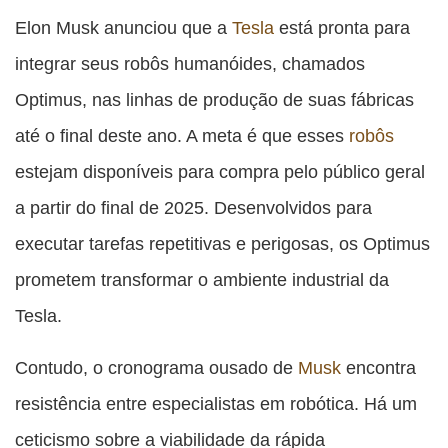
esta
esta
esta
esta
Elon Musk anunciou que a
Tesla
está pronta para
esta
publicação
publicação
publicação
publicação
publicação
integrar seus robôs humanóides, chamados
com
com
com
com
com
Optimus, nas linhas de produção de suas fábricas
Facebook
Twitter
WhatsApp
Email
Messenger
até o final deste ano. A meta é que esses
robôs
estejam disponíveis para compra pelo público geral
a partir do final de 2025. Desenvolvidos para
executar tarefas repetitivas e perigosas, os Optimus
prometem transformar o ambiente industrial da
Tesla.
Contudo, o cronograma ousado de
Musk
encontra
resistência entre especialistas em robótica. Há um
ceticismo sobre a viabilidade da rápida