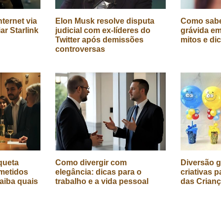
ternet via
Elon Musk resolve disputa
Como sabe
iar Starlink
judicial com ex-líderes do
grávida em
Twitter após demissões
mitos e di
controversas
queta
Como divergir com
Diversão g
metidos
elegância: dicas para o
criativas p
aiba quais
trabalho e a vida pessoal
das Crian