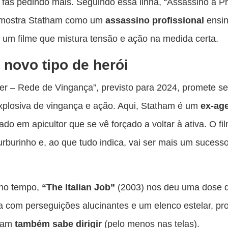
 fãs pedindo mais. Seguindo essa linha, “Assassino a P
 mostra Statham como um
assassino profissional
ensi
m um filme que mistura tensão e ação na medida certa.
novo tipo de herói
r – Rede de Vingança”, previsto para 2024, promete s
xplosiva de vingança e ação. Aqui, Statham é um
ex-ag
ado em apicultor que se vê forçado a voltar à ativa. O fi
rburinho e, ao que tudo indica, vai ser mais um sucess
.
no tempo,
“The Italian Job”
(2003) nos deu uma dose 
a com perseguições alucinantes e um elenco estelar, p
ham
também sabe dirigir
(pelo menos nas telas).