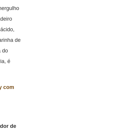
blicação
publicação
publicação
publicação
mergulho
om
com
com
com
adeiro
acebook
Twitter
Email
Messenger
 ácido,
arinha de
a do
ia, é
dy com
dor de