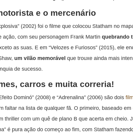
otorista e o mercenário
plosiva” (2002) foi o filme que colocou Statham no map
e ação, com seu personagem Frank Martin
quebrando t
exceto as suas. E em “Velozes e Furiosos” (2015), ele e
Shaw,
um vilão
memorável
que trouxe ainda mais inte
anquia de sucesso.
mes, carros e muita correria!
“Efeito Dominó” (2008) e “Adrenalina” (2006) são dois
fil
 faltar na lista de qualquer fã. O primeiro, baseado em
um thriller com um quê de plano B que acerta em cheio. 
na” é pura ação do começo ao fim, com Statham fazend