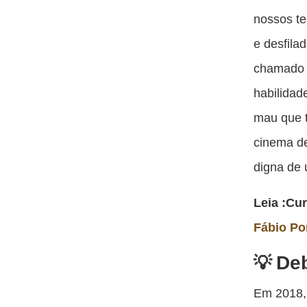
nossos t
e desfila
chamado n
habilidad
mau que t
cinema de
digna de 
Leia :Cu
Fábio Po
Deb
Em 2018,