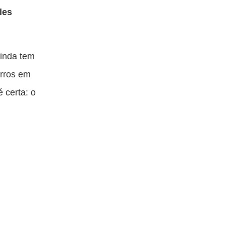
les
ainda tem
arros em
 certa: o