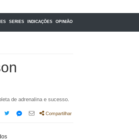
MES
SERIES
INDICAÇÕES
OPINIÃO
son
pleta de adrenalina e sucesso.
Compartilhar
mpartilhe
Compartilhe
Compartilhe
Compartilhe
ta
esta
esta
esta
dos