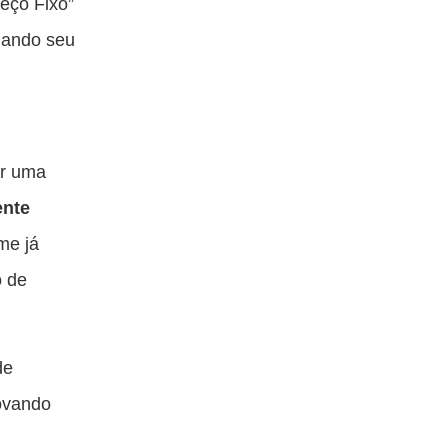
reço Fixo”
nando seu
er uma
ente
lme já
o de
de
rovando