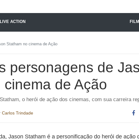
X24 Notícias
LIVE ACTION
FIL
son Statham no cinema de Ação
s personagens de Ja
 cinema de Ação
 Statham, o herói de ação dos cinemas, com sua carreira re
r
Carlos Trindade
Co
es
a, Jason Statham é a personificação do herói de ação 