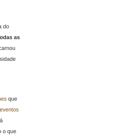
a do
odas as
ncarnou
nsidade
mes
que
eventos
Já
o o que