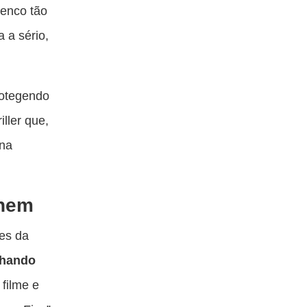
lenco tão
 a sério,
rotegendo
ller que,
 na
únem
es da
hando
filme e