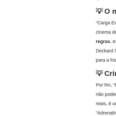
O m
“Carga Ex
cinema d
regras
, 
Deckard 
para a fr
Cri
Por fim, 
não podem
reais, é 
“Adrenali