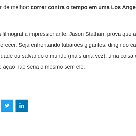
r de melhor:
correr contra o tempo em uma Los Ange
filmografia impressionante, Jason Statham prova que 
ferecer. Seja enfrentando tubarões gigantes, dirigindo c
cidade ou salvando o mundo (mais uma vez), uma coisa é
e ação não seria o mesmo sem ele.
lhe
Compartilhe
Compartilhe
mpartilhe
esta
esta
ta
ão
publicação
publicação
blicação