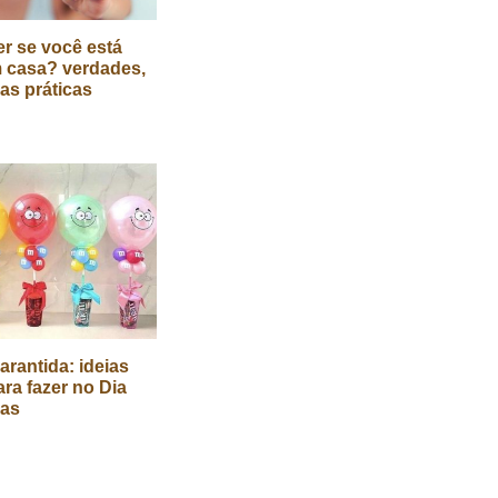
r se você está
 casa? verdades,
cas práticas
arantida: ideias
ara fazer no Dia
ças