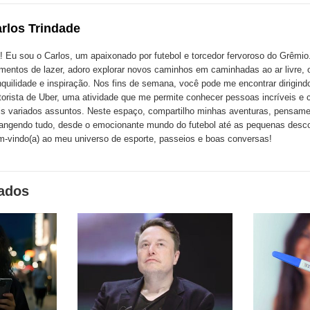
com
com
m
rlos Trindade
k
Twitter
LinkedIn
ssenger
! Eu sou o Carlos, um apaixonado por futebol e torcedor fervoroso do Grêmi
entos de lazer, adoro explorar novos caminhos em caminhadas ao ar livre, 
nquilidade e inspiração. Nos fins de semana, você pode me encontrar dirigin
orista de Uber, uma atividade que me permite conhecer pessoas incríveis e 
s variados assuntos. Neste espaço, compartilho minhas aventuras, pensame
angendo tudo, desde o emocionante mundo do futebol até as pequenas descob
-vindo(a) ao meu universo de esporte, passeios e boas conversas!
nados