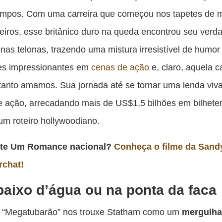
pu
empos. Com uma carreira que começou nos tapetes de 
c
deiros, esse britânico duro na queda encontrou seu verd
F
as telonas, trazendo uma mistura irresistível de humor
es impressionantes em
cenas de ação
e, claro, aquela c
anto amamos. Sua jornada até se tornar uma lenda viv
 ação, arrecadando mais de US$1,5 bilhões em bilheter
um roteiro hollywoodiano.
rte Um Romance nacional?
Conheça o filme da San
rchat!
aixo d’água ou na ponta da faca
 “Megatubarão” nos trouxe Statham como um
mergulha