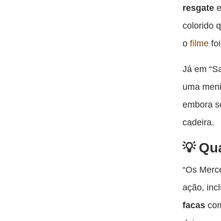
resgate
e
colorido 
o
filme
fo
Já em “Sa
uma menin
embora se
cadeira.
Qu
“Os Merce
ação, inc
facas
com