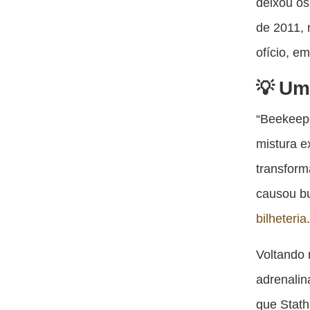
deixou os
de 2011,
ofício, e
Um 
“Beekeepe
mistura e
transform
causou bu
bilheteria
Voltando 
adrenalin
que Stat