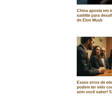
China aposta em in
satélite para desaf
de Elon Musk
Esses erros de eti
podem ter sido co
sem você saber! S