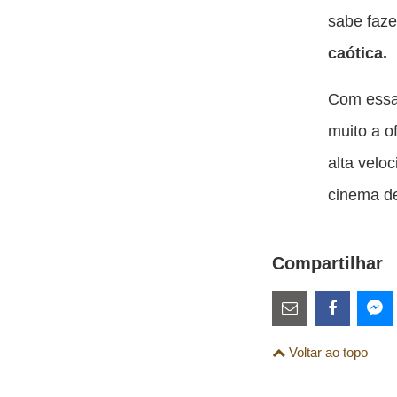
sabe faze
caótica.
Com essa 
muito a o
alta velo
cinema d
Compartilhar
Estes
links
Compartilhe
Comparti
Co
Voltar ao topo
são
esta
esta
es
para
publicação
publicaç
pu