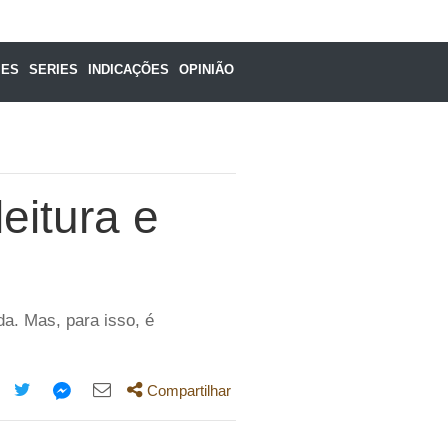
MES
SERIES
INDICAÇÕES
OPINIÃO
leitura e
da. Mas, para isso, é
Compartilhar
mpartilhe
Compartilhe
Compartilhe
Compartilhe