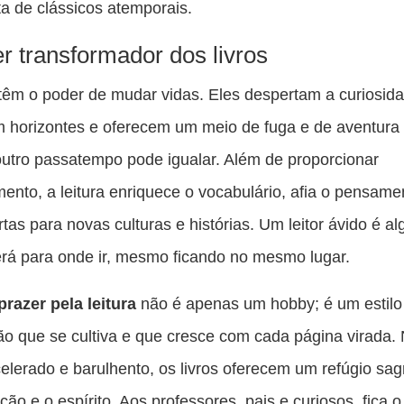
a de clássicos atemporais.
r transformador dos livros
 têm o poder de mudar vidas. Eles despertam a curiosid
 horizontes e oferecem um meio de fuga e de aventura
tro passatempo pode igualar. Além de proporcionar
mento, a leitura enriquece o vocabulário, afia o pensamen
rtas para novas culturas e histórias. Um leitor ávido é 
rá para onde ir, mesmo ficando no mesmo lugar.
prazer pela leitura
não é apenas um hobby; é um estilo 
o que se cultiva e que cresce com cada página virada.
lerado e barulhento, os livros oferecem um refúgio sa
ão e o espírito. Aos professores, pais e curiosos, fica o