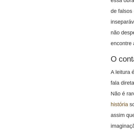
essa obra
de falsos
inseparáv
não despe
encontre 
O cont
A leitura
fala dire
Não é rar
história
so
assim qu
imaginaçã