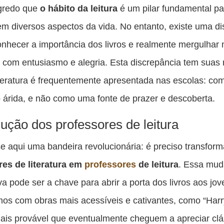
es
gredo que
o hábito da leitura
é um pilar fundamental pa
pu
m diversos aspectos da vida. No entanto, existe uma di
c
onhecer a importância dos livros e realmente mergulha
F
s com entusiasmo e alegria. Esta discrepância tem suas
teratura é frequentemente apresentada nas escolas: c
 árida, e não como uma fonte de prazer e descoberta.
lução dos professores de leitura
e aqui uma bandeira revolucionária: é preciso transform
res de literatura em
professores
de leitura
. Essa mud
va pode ser a chave para abrir a porta dos livros aos jo
s com obras mais acessíveis e cativantes, como “Harry
ais provável que eventualmente cheguem a apreciar clá