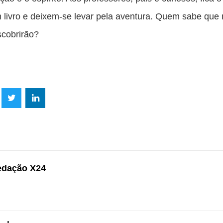
 livro e deixem-se levar pela aventura. Quem sabe qu
scobrirão?
lhe
Compartilhe
Compartilhe
mpartilhe
esta
esta
ta
ão
publicação
publicação
blicação
com
com
m
edação X24
k
Twitter
LinkedIn
ssenger