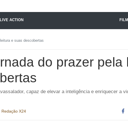
X24 Notícias
LIVE ACTION
FIL
 leitura e suas descobertas
ornada do prazer pela 
bertas
avassalador, capaz de elevar a inteligência e enriquecer a vi
r
Redação X24
Co