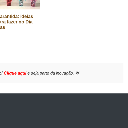
arantida: ideias
ara fazer no Dia
ças
o!
Clique aqui
e seja parte da inovação. 🌟