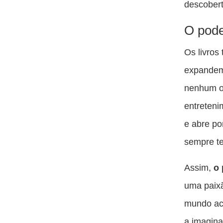
descobert
O pode
Os livros
expandem
nenhum ou
entreteni
e abre po
sempre te
Assim,
o 
uma paixã
mundo ace
a imaginaç