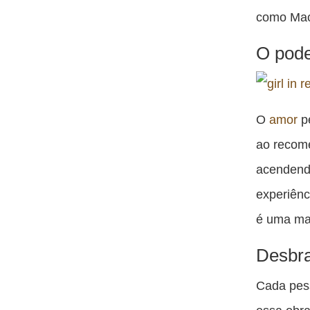
como Mach
O pode
O
amor
pe
ao recome
acendendo
experiênc
é uma mag
Desbra
Cada pess