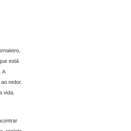
rnaleiro,
que está
. A
 ao redor,
 vida.
ncontrar