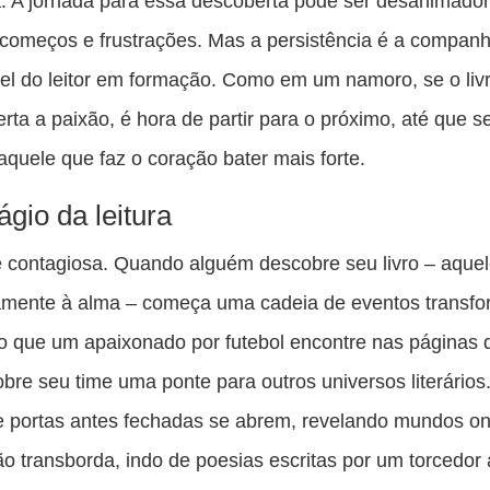
. A jornada para essa descoberta pode ser desanimador
 começos e frustrações. Mas a persistência é a companh
el do leitor em formação. Como em um namoro, se o livr
rta a paixão, é hora de partir para o próximo, até que s
aquele que faz o coração bater mais forte.
ágio da leitura
 é contagiosa. Quando alguém descobre seu livro – aque
tamente à alma – começa uma cadeia de eventos transf
o que um apaixonado por futebol encontre nas páginas
bre seu time uma ponte para outros universos literários
e portas antes fechadas se abrem, revelando mundos o
o transborda, indo de poesias escritas por um torcedor 