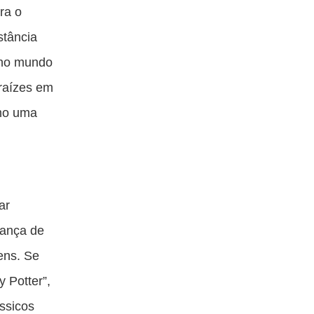
ta
esta
esta
esta
ra o
blicação
publicação
publicação
publicação
stância
om
com
com
com
r no mundo
acebook
Twitter
Email
Messenger
 raízes em
omo uma
ar
ança de
vens. Se
 Potter”,
ssicos