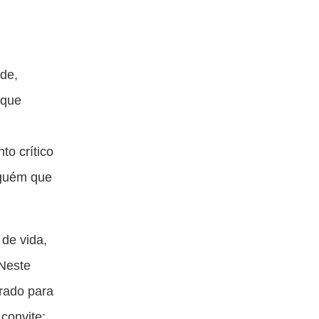
ade,
 que
to crítico
alguém que
de vida,
 Neste
grado para
 convite: