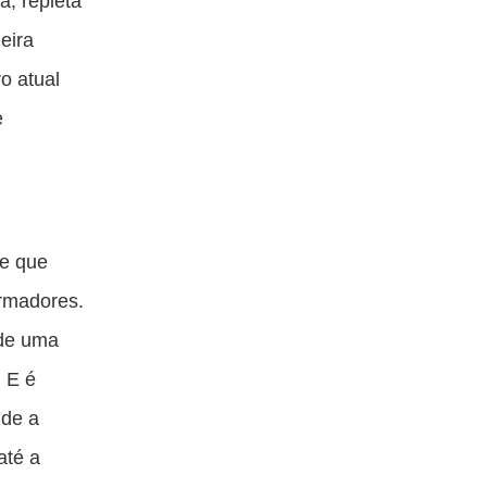
a, repleta
eira
o atual
e
le que
ormadores.
 de uma
. E é
nde a
até a