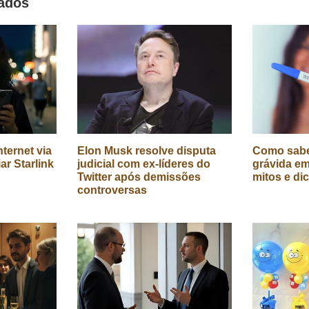
nados
ternet via
Elon Musk resolve disputa
Como sabe
iar Starlink
judicial com ex-líderes do
grávida em
Twitter após demissões
mitos e di
controversas