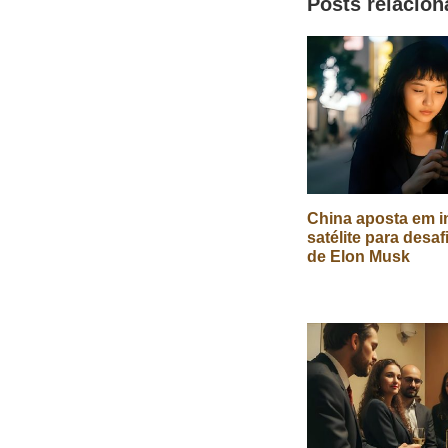
Posts relacio
redes
sociais
China aposta em in
satélite para desaf
de Elon Musk