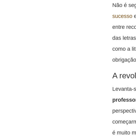
Não é se
sucesso
e
entre rec
das letra
como a li
obrigação
A revo
Levanta-s
professo
perspecti
começarmo
é muito m