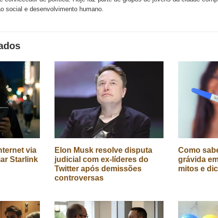
o social e desenvolvimento humano.
nados
ternet via
Elon Musk resolve disputa
Como sabe
iar Starlink
judicial com ex-líderes do
grávida em
Twitter após demissões
mitos e di
controversas