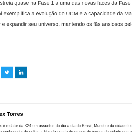
treia quase na Fase 1 a uma das novas faces da Fase 
i exemplifica a evolução do UCM e a capacidade da Ma
r e expandir seu universo, mantendo os fãs ansiosos pel
lhe
Compartilhe
Compartilhe
mpartilhe
esta
esta
ta
ão
publicação
publicação
blicação
com
com
m
ex Torres
k
Twitter
LinkedIn
ssenger
x é redator da X24 em assuntos do dia a dia do Brasil, Mundo e da cidade l
te conhecedor de política. Hoje faz parte de grupos de jovens da cidade com