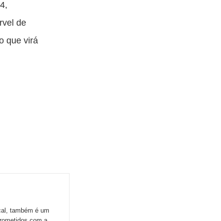
4,
rvel de
o que virá
ocal, também é um
prometidos com a