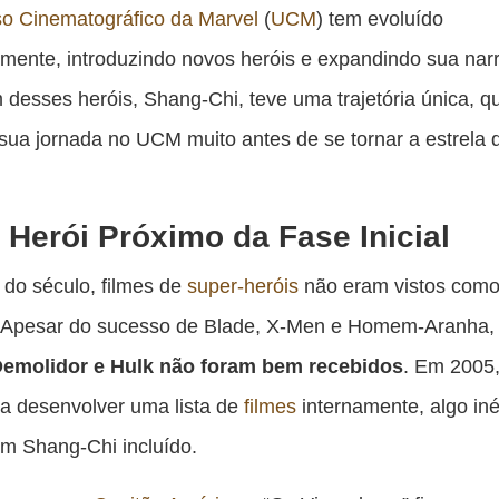
es
so Cinematográfico da Marvel
(
UCM
) tem evoluído
pu
mente, introduzindo novos heróis e expandindo sua narr
c
 desses heróis, Shang-Chi, teve uma trajetória única, q
F
 sua jornada no UCM muito antes de se tornar a estrela
Herói Próximo da Fase Inicial
 do século, filmes de
super-heróis
não eram vistos como
. Apesar do sucesso de Blade, X-Men e Homem-Aranha, 
emolidor e Hulk não foram bem recebidos
. Em 2005,
a desenvolver uma lista de
filmes
internamente, algo iné
m Shang-Chi incluído.