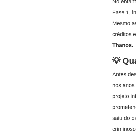
No entan
Fase 1, 
Mesmo as
créditos
Thanos.
Qu
Antes des
nos anos 
projeto i
prometen
saiu do p
criminoso