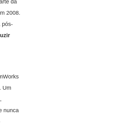
arte da
em 2008.
 pós-
uzir
eamWorks
s. Um
,
e nunca
o