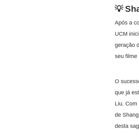
Sha
Após a co
UCM inici
geração 
seu filme
O sucesso
que já e
Liu. Com 
de Shang-
desta sag