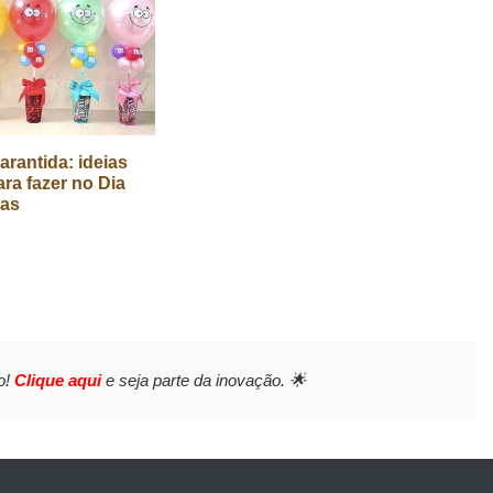
arantida: ideias
ara fazer no Dia
ças
o!
Clique aqui
e seja parte da inovação. 🌟