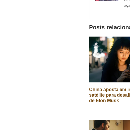
externos
açã
de
redes
Posts relacio
sociais
China aposta em in
satélite para desaf
de Elon Musk