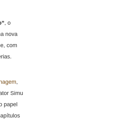
o”
, o
ma nova
ue, com
rias.
onagem
,
ator Simu
o papel
apítulos