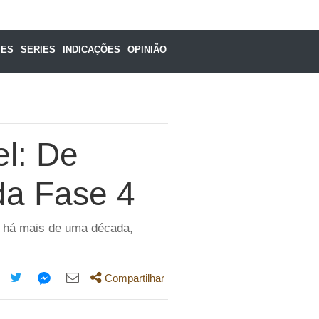
MES
SERIES
INDICAÇÕES
OPINIÃO
l: De
da Fase 4
ma há mais de uma década,
Compartilhar
mpartilhe
Compartilhe
Compartilhe
Compartilhe