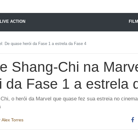
X24 Notícias
LIVE ACTION
FIL
l: De quase herói da Fase 1 a estrela da Fase 4
de Shang-Chi na Marve
 da Fase 1 a estrela 
-Chi, o herói da Marvel que quase fez sua estreia no cine
a
r
Alex Torres
Co