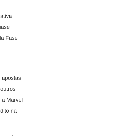
ta
esta
esta
esta
blicação
publicação
publicação
publicação
ativa
om
com
com
com
uase
acebook
Twitter
Email
Messenger
 da Fase
 apostas
outros
 a Marvel
dito na