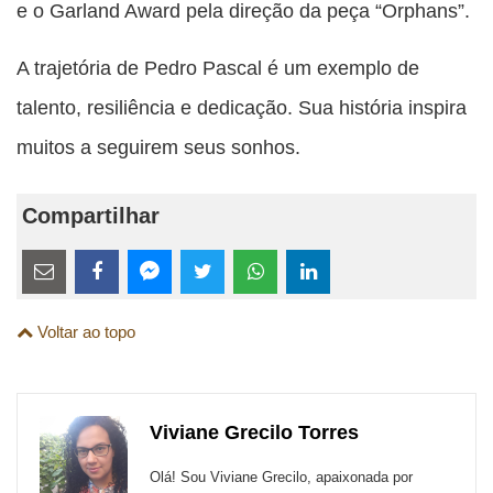
e o Garland Award pela direção da peça “Orphans”.
A trajetória de Pedro Pascal é um exemplo de
talento, resiliência e dedicação. Sua história inspira
muitos a seguirem seus sonhos.
Compartilhar
Estes
links
Compartilhe
Compartilhe
Compartilhe
Compartilhe
Compartilhe
Compartilhe
são
Voltar ao topo
esta
esta
esta
esta
esta
esta
para
publicação
publicação
publicação
publicação
publicação
publicação
links
com
com
com
com
com
com
de
Viviane Grecilo Torres
Email
Facebook
Twitter
WhatsApp
LinkedIn
Messenger
sites
Olá! Sou Viviane Grecilo, apaixonada por