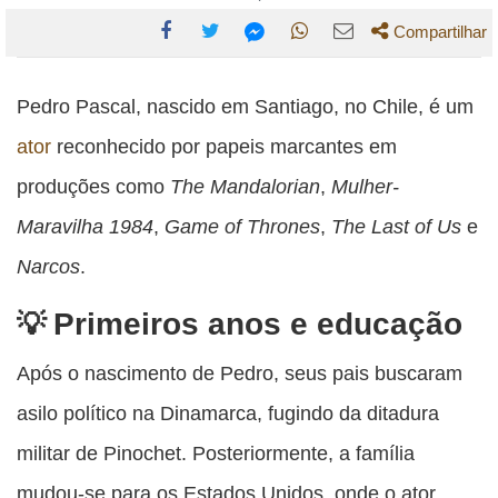
Compartilhar
Compartilhe
Compartilhe
Compartilhe
Compartilhe
Compartilhe
esta
esta
esta
esta
Pedro Pascal, nascido em Santiago, no Chile, é um
esta
publicação
publicação
publicação
publicação
publicação
ator
reconhecido por papeis marcantes em
com
com
com
com
com
produções como
The Mandalorian
,
Mulher-
Facebook
Twitter
WhatsApp
Email
Messenger
Maravilha 1984
,
Game of Thrones
,
The Last of Us
e
Narcos
.
Primeiros anos e educação
Após o nascimento de Pedro, seus pais buscaram
asilo político na Dinamarca, fugindo da ditadura
militar de Pinochet. Posteriormente, a família
mudou-se para os Estados Unidos, onde o ator