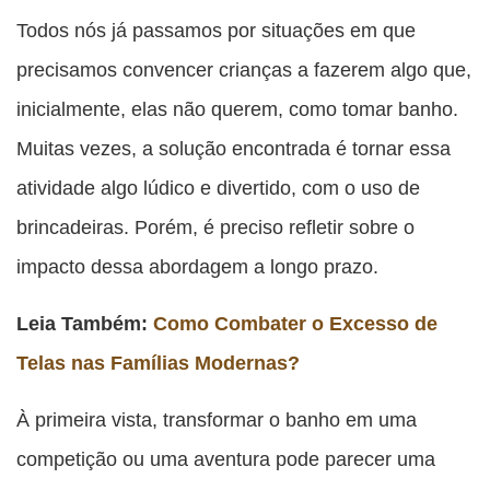
esta
esta
esta
esta
Todos nós já passamos por situações em que
esta
publicação
publicação
publicação
publicação
publicação
precisamos convencer crianças a fazerem algo que,
com
com
com
com
com
inicialmente, elas não querem, como tomar banho.
Facebook
Twitter
WhatsApp
Email
Messenger
Muitas vezes, a solução encontrada é tornar essa
atividade algo lúdico e divertido, com o uso de
brincadeiras. Porém, é preciso refletir sobre o
impacto dessa abordagem a longo prazo.
Leia Também:
Como Combater o Excesso de
Telas nas Famílias Modernas?
À primeira vista, transformar o banho em uma
competição ou uma aventura pode parecer uma