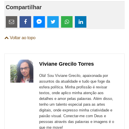
Compartilhar
Estes
links
Compartilhe
Compartilhe
Compartilhe
Compartilhe
Compartilhe
Compartilhe
são
Voltar ao topo
esta
esta
esta
esta
esta
esta
para
publicação
publicação
publicação
publicação
publicação
publicação
links
com
com
com
com
com
com
de
Viviane Grecilo Torres
Email
Facebook
Twitter
WhatsApp
LinkedIn
Messenger
sites
Olá! Sou Viviane Grecilo, apaixonada por
externos
assuntos da atualidade e tudo que foge da
esfera política. Minha profissão é revisar
de
textos, onde aplico minha atenção aos
redes
detalhes e amor pelas palavras. Além disso,
tenho um talento especial para as artes
sociais
digitais, onde expresso minha criatividade e
paixão visual. Conectar-me com Deus e
pessoas através das palavras e imagens é o
que me move!