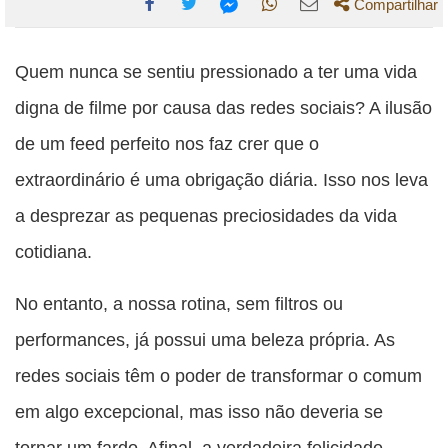
Compartilhar
Compartilhe
Compartilhe
Compartilhe
Compartilhe
Compartilhe
esta
esta
esta
esta
Quem nunca se sentiu pressionado a ter uma vida
esta
publicação
publicação
publicação
publicação
publicação
digna de filme por causa das redes sociais? A ilusão
com
com
com
com
com
de um feed perfeito nos faz crer que o
Facebook
Twitter
WhatsApp
Email
Messenger
extraordinário é uma obrigação diária. Isso nos leva
a desprezar as pequenas preciosidades da vida
cotidiana.
No entanto, a nossa rotina, sem filtros ou
performances, já possui uma beleza própria. As
redes sociais têm o poder de transformar o comum
em algo excepcional, mas isso não deveria se
tornar um fardo. Afinal, a verdadeira felicidade