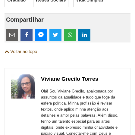
Compartilhar
Estes
links
Compartilhe
Compartilhe
Compartilhe
Compartilhe
Compartilhe
Compartilhe
são
Voltar ao topo
esta
esta
esta
esta
esta
esta
para
publicação
publicação
publicação
publicação
publicação
publicação
links
com
com
com
com
com
com
de
Viviane Grecilo Torres
Email
Facebook
Twitter
WhatsApp
LinkedIn
Messenger
sites
Olá! Sou Viviane Grecilo, apaixonada por
externos
assuntos da atualidade e tudo que foge da
esfera política. Minha profissão é revisar
de
textos, onde aplico minha atenção aos
redes
detalhes e amor pelas palavras. Além disso,
tenho um talento especial para as artes
sociais
digitais, onde expresso minha criatividade e
paixão visual. Conectar-me com Deus e