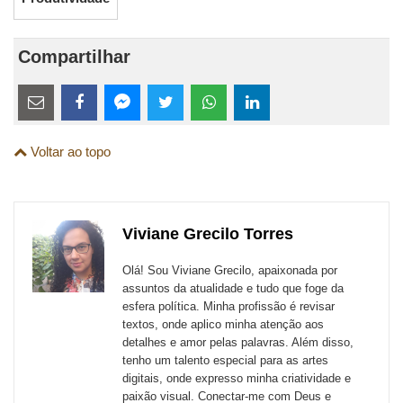
Compartilhar
Estes
links
Compartilhe
Compartilhe
Compartilhe
Compartilhe
Compartilhe
Compartilhe
são
Voltar ao topo
esta
esta
esta
esta
esta
esta
para
publicação
publicação
publicação
publicação
publicação
publicação
links
com
com
com
com
com
com
de
Viviane Grecilo Torres
Email
Facebook
Twitter
WhatsApp
LinkedIn
Messenger
sites
Olá! Sou Viviane Grecilo, apaixonada por
externos
assuntos da atualidade e tudo que foge da
esfera política. Minha profissão é revisar
de
textos, onde aplico minha atenção aos
redes
detalhes e amor pelas palavras. Além disso,
tenho um talento especial para as artes
sociais
digitais, onde expresso minha criatividade e
paixão visual. Conectar-me com Deus e