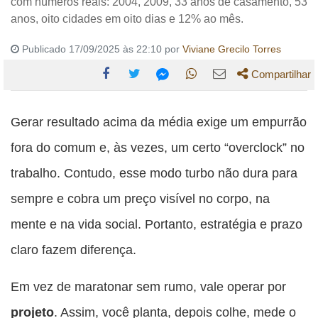
com números reais: 2004, 2009, 33 anos de casamento, 53
anos, oito cidades em oito dias e 12% ao mês.
Publicado 17/09/2025 às 22:10 por
Viviane Grecilo Torres
Compartilhar
Compartilhe
Compartilhe
Compartilhe
Compartilhe
Compartilhe
esta
esta
esta
esta
Gerar resultado acima da média exige um empurrão
esta
publicação
publicação
publicação
publicação
publicação
fora do comum e, às vezes, um certo “overclock” no
com
com
com
com
com
trabalho. Contudo, esse modo turbo não dura para
Facebook
Twitter
WhatsApp
Email
Messenger
sempre e cobra um preço visível no corpo, na
mente e na vida social. Portanto, estratégia e prazo
claro fazem diferença.
Em vez de maratonar sem rumo, vale operar por
projeto
. Assim, você planta, depois colhe, mede o