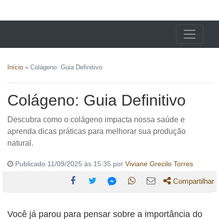
X24 Notícias
Início
»
Colágeno: Guia Definitivo
Colágeno: Guia Definitivo
Descubra como o colágeno impacta nossa saúde e
aprenda dicas práticas para melhorar sua produção
natural.
Publicado 11/09/2025 às 15:35 por
Viviane Grecilo Torres
Compartilhar
Compartilhe
Compartilhe
Compartilhe
Compartilhe
Compartilhe
esta
esta
esta
esta
Você já parou para pensar sobre a importância do
esta