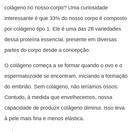
publicação
publicação
publicação
publicação
publicação
colágeno no nosso corpo? Uma curiosidade
com
com
com
com
com
interessante é que 33% do nosso corpo é composto
Facebook
Twitter
WhatsApp
Email
Messenger
por colágeno tipo 1. Ele é uma das 28 variedades
dessa proteína essencial, presente em diversas
partes do corpo desde a concepção.
O colágeno começa a se formar quando o ovo e o
espermatozoide se encontram, iniciando a formação
do embrião. Sem colágeno, não teríamos ossos.
Contudo, à medida que envelhecemos, nossa
capacidade de produzir colágeno diminui. Isso leva
à pele mais fina e menos elástica.