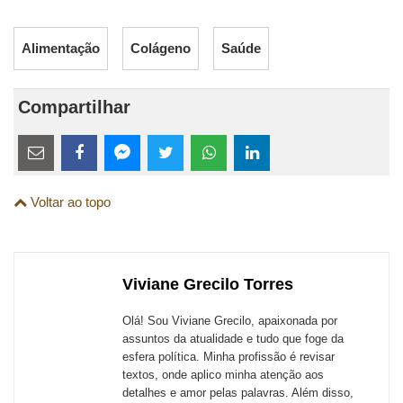
Alimentação
Colágeno
Saúde
Compartilhar
Estes
links
Compartilhe
Compartilhe
Compartilhe
Compartilhe
Compartilhe
Compartilhe
são
Voltar ao topo
esta
esta
esta
esta
esta
esta
para
publicação
publicação
publicação
publicação
publicação
publicação
links
com
com
com
com
com
com
de
Viviane Grecilo Torres
Email
Facebook
Twitter
WhatsApp
LinkedIn
Messenger
sites
Olá! Sou Viviane Grecilo, apaixonada por
externos
assuntos da atualidade e tudo que foge da
esfera política. Minha profissão é revisar
de
textos, onde aplico minha atenção aos
redes
detalhes e amor pelas palavras. Além disso,